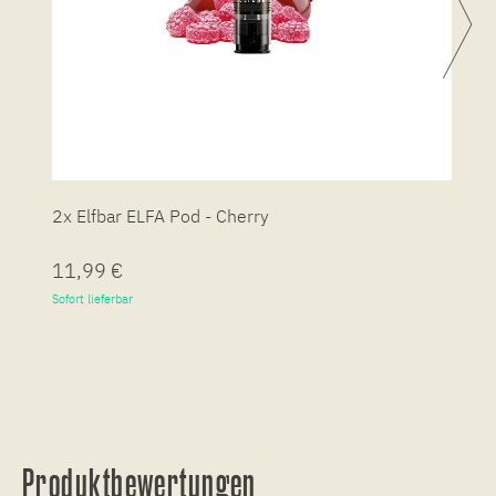
2x Elfbar ELFA Pod - Cherry
2
11,99 €
1
Sofort lieferbar
So
Produktbewertungen