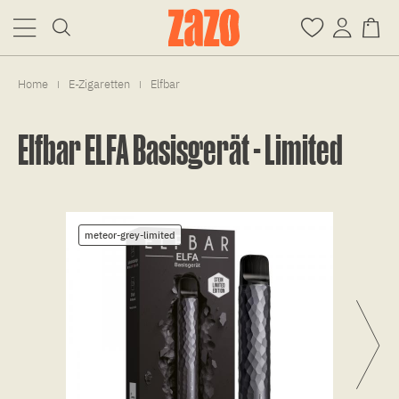
Home
E-Zigaretten
Elfbar
|
|
Elfbar ELFA Basisgerät - Limited
meteor-grey-limited