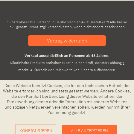
* Kostenloser DHL Versand in Deutschland ab 49 € Bestellwert! Alle Preise
inkl. gesetzl. MwSt. zzgl.
Versandkosten
, wenn nicht anders beschrieben.
Vertrag widerrufen
Verkauf ausschließlich an Personen ab 18 Jahren.
Nikotinhalte Produkte enthalten Nikotin: einen Stoff, der stark abhängig
macht. Außerhalb der Reichweite von Kindern aufbewahren.
Diese Website benutzt Cookies, die für den technischen Betrieb der
Website erforderlich sind und stets gesetzt werden. Andere Cookies,
die den Komfort bei Benutzung dieser Website erhöhen, der
Direktwerbung dienen oder die Interaktion mit anderen Websites
und sozialen Netzwerken vereinfachen sollen, werden nur mit Ihrer
Zustimmung gesetzt.
KONFIGURIEREN
ALLE AKZEPTIEREN