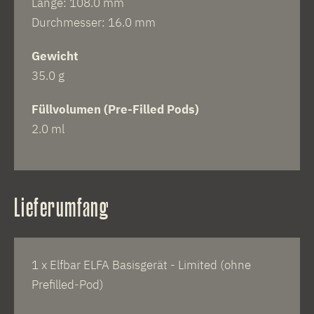
Länge: 108.0 mm
Durchmesser: 16.0 mm
Gewicht
35.0 g
Füllvolumen (Pre-Filled Pods)
2.0 ml
Lieferumfang
1 x Elfbar ELFA Basisgerät - Limited (ohne
Prefilled-Pod)