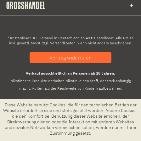
GROSSHANDEL
* Kostenloser DHL Versand in Deutschland ab 49 € Bestellwert! Alle Preise
inkl. gesetzl. MwSt. zzgl.
Versandkosten
, wenn nicht anders beschrieben.
Vertrag widerrufen
Verkauf ausschließlich an Personen ab 18 Jahren.
Nikotinhalte Produkte enthalten Nikotin: einen Stoff, der stark abhängig
macht. Außerhalb der Reichweite von Kindern aufbewahren.
Diese Website benutzt Cookies, die für den technischen Betrieb der
Website erforderlich sind und stets gesetzt werden. Andere Cookies,
die den Komfort bei Benutzung dieser Website erhöhen, der
Direktwerbung dienen oder die Interaktion mit anderen Websites
und sozialen Netzwerken vereinfachen sollen, werden nur mit Ihrer
Zustimmung gesetzt.