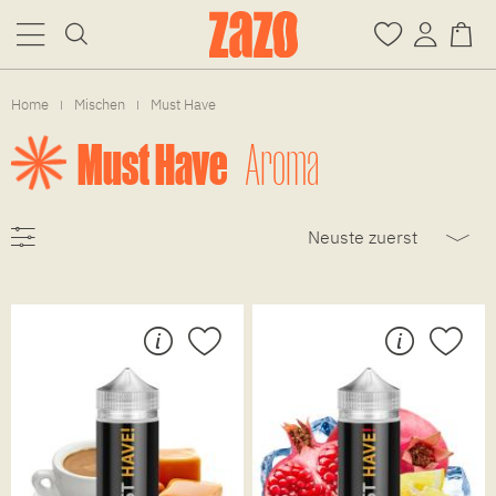
Home
Mischen
Must Have
|
|
Must Have
Aroma