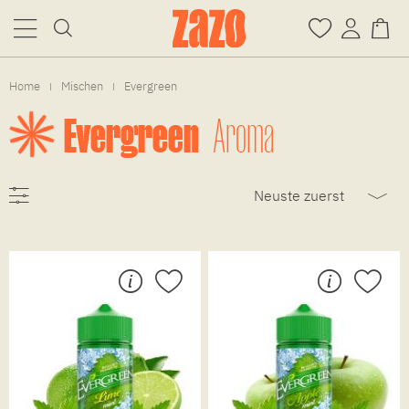
Home
Mischen
Evergreen
|
|
Evergreen
Aroma