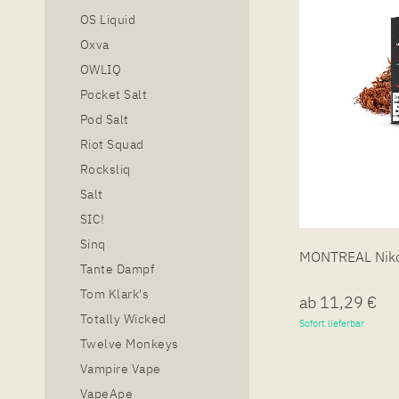
OS Liquid
Oxva
OWLIQ
Pocket Salt
Pod Salt
Riot Squad
Rocksliq
Salt
SIC!
Sinq
MONTREAL Nikot
Tante Dampf
Tom Klark's
ab 11,29 €
Totally Wicked
Sofort lieferbar
Twelve Monkeys
Vampire Vape
VapeApe