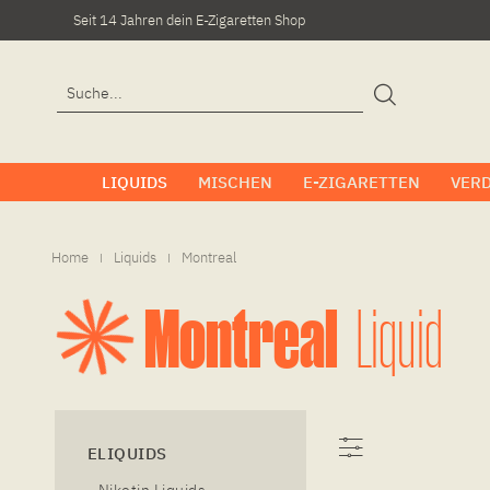
Seit 14 Jahren dein E-Zigaretten Shop
LIQUIDS
MISCHEN
E-ZIGARETTEN
VER
Home
Liquids
Montreal
|
|
Montreal
Liquid
ELIQUIDS
Nikotin Liquids