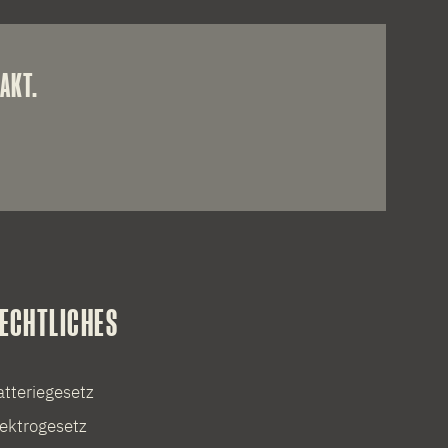
AKT.
ECHTLICHES
atteriegesetz
lektrogesetz