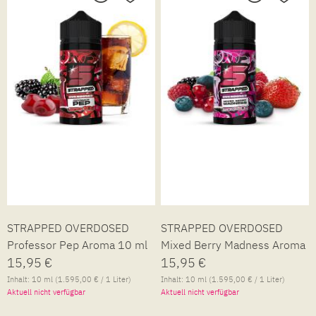
STRAPPED OVERDOSED
STRAPPED OVERDOSED
Professor Pep Aroma 10 ml
Mixed Berry Madness Aroma
15,95 €
10 ml
15,95 €
Inhalt:
10 ml
(1.595,00 € / 1 Liter)
Inhalt:
10 ml
(1.595,00 € / 1 Liter)
Aktuell nicht verfügbar
Aktuell nicht verfügbar