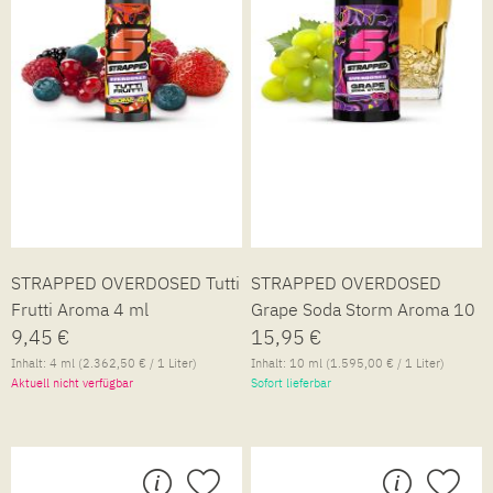
STRAPPED OVERDOSED Tutti
STRAPPED OVERDOSED
Frutti Aroma 4 ml
Grape Soda Storm Aroma 10
9,45 €
ml
15,95 €
Inhalt:
4 ml
(2.362,50 € / 1 Liter)
Inhalt:
10 ml
(1.595,00 € / 1 Liter)
Aktuell nicht verfügbar
Sofort lieferbar