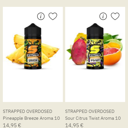
STRAPPED OVERDOSED
STRAPPED OVERDOSED
Pineapple Breeze Aroma 10
Sour Citrus Twist Aroma 10
ml
14,95 €
ml
14,95 €