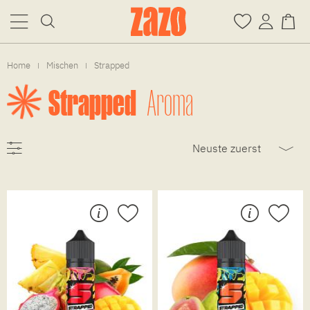
Home
Mischen
Strapped
|
|
Strapped
Aroma