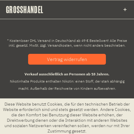
GROSSHANDEL
* Kostenloser DHL Versand in Deutschland ab 49 € Bestellwert! Alle Preise
inkl. gesetzl. MwSt. zzgl.
Versandkosten
, wenn nicht anders beschrieben.
Vertrag widerrufen
Verkauf ausschließlich an Personen ab 18 Jahren.
Nikotinhalte Produkte enthalten Nikotin: einen Stoff, der stark abhängig
macht. Außerhalb der Reichweite von Kindern aufbewahren.
Diese Website benutzt Cookies, die für den technischen Betrieb der
Website erforderlich sind und stets gesetzt werden. Andere Cookies,
die den Komfort bei Benutzung dieser Website erhöhen, der
Direktwerbung dienen oder die Interaktion mit anderen Websites
und sozialen Netzwerken vereinfachen sollen, werden nur mit Ihrer
Zustimmung gesetzt.