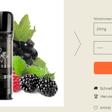
Nikotinmen
🚚
Schnel
🏆
Hervor
Artike