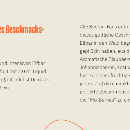
iges Geschmacks-
Alle Beeren-Fans entfü
dieses göttliche Gesch
Elfbar in den Wald beg
gepflückt haben, aus d
Aromatische Blaubeere
und intensiven Elfbar
Johannisbeeren, köstl
üllt mit 2.0 ml Liquid
hier zu einem fruchtig
mg/ml, erlebst Du dank
jedem Zug die charakt
 ein
perfekte Zusammenspie
die “Mix Berries“ zu 