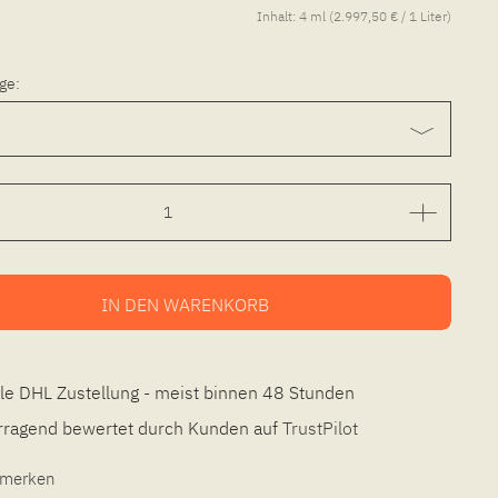
Inhalt:
4 ml (2.997,50 € / 1 Liter)
ge:
IN DEN
WARENKORB
le DHL Zustellung - meist binnen 48 Stunden
ragend bewertet durch Kunden auf
TrustPilot
l merken