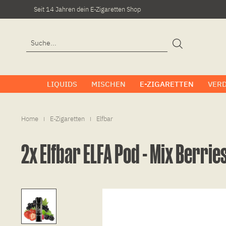
Seit 14 Jahren dein E-Zigaretten Shop
LIQUIDS
MISCHEN
E-ZIGARETTEN
VER
Home
E-Zigaretten
Elfbar
|
|
2x Elfbar ELFA Pod - Mix Berrie