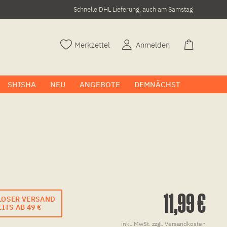
Schnelle DHL Lieferung, auch am Samstag
Merkzettel
Anmelden
SHISHA
NEU
ANGEBOTE
DEMNÄCHST
11,99 €
LOSER VERSAND
ITS AB 49 €
inkl. MwSt.
zzgl. Versandkosten