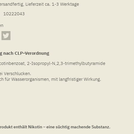
ersandfertig, Lieferzeit ca. 1-3 Werktage
10222043
en
g nach CLP-Verordnung
icotinbenzoat, 2-Isopropyl-N,2,3-trimethylbutyramide
bei Verschlucken.
ch für Wasserorganismen, mit langfristiger Wirkung.
rodukt enthält Nikotin – eine süchtig machende Substanz.