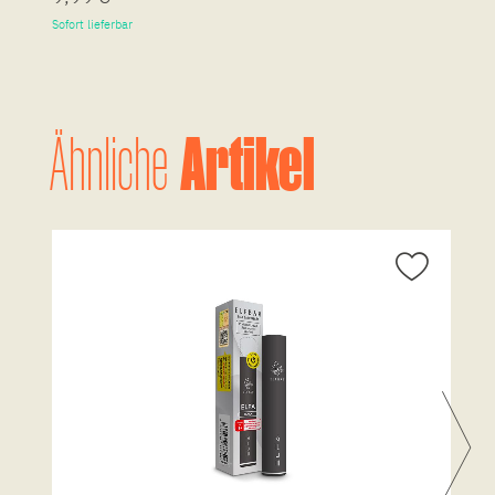
Sofort lieferbar
So
Artikel
Ähnliche