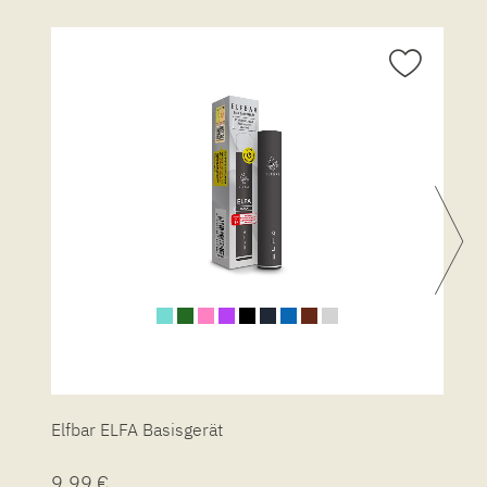
Elfbar ELFA Basisgerät
E
9,99 €
1