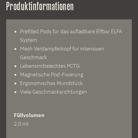
Produktinformationen
Prefilled Pods für das aufladbare Elfbar ELFA
System
Mesh Verdampferkopf für intensiven
Geschmack
Lebensmittelechtes PCTG
Magnetische Pod-Fixierung
Ergonomisches Mundstück
Viele Geschmacksrichtungen
Füllvolumen
2.0 ml