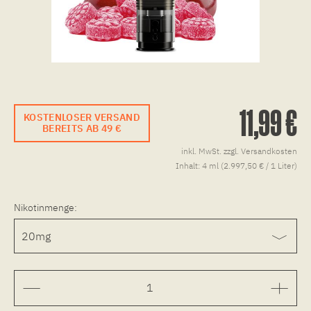
11,99 €
KOSTENLOSER VERSAND
BEREITS AB 49 €
inkl. MwSt.
zzgl. Versandkosten
Inhalt:
4 ml (2.997,50 € / 1 Liter)
Nikotinmenge: