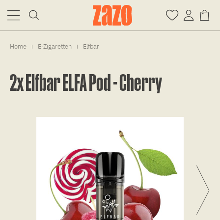
Home
E-Zigaretten
Elfbar
|
|
2x Elfbar ELFA Pod - Cherry