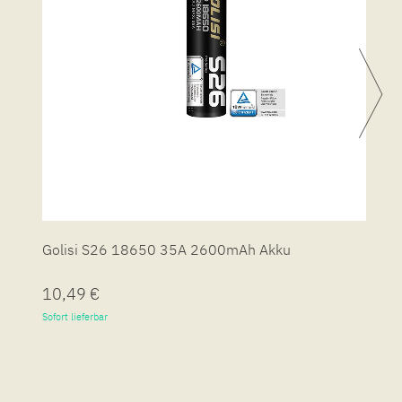
Golisi S26 18650 35A 2600mAh Akku
G
10,49 €
1
Sofort lieferbar
So