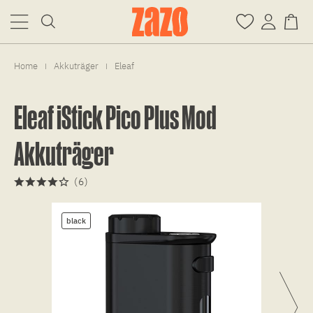
Home
Akkuträger
Eleaf
|
|
Eleaf iStick Pico Plus Mod
Akkuträger
(
6
)
black