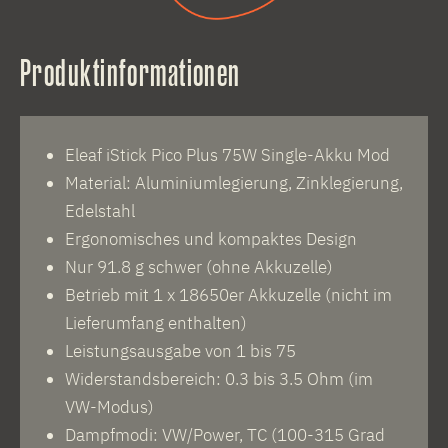
Produktinformationen
Eleaf iStick Pico Plus 75W Single-Akku Mod
Material: Aluminiumlegierung, Zinklegierung,
Edelstahl
Ergonomisches und kompaktes Design
Nur 91.8 g schwer (ohne Akkuzelle)
Betrieb mit 1 x 18650er Akkuzelle (nicht im
Lieferumfang enthalten)
Leistungsausgabe von 1 bis 75
Widerstandsbereich: 0.3 bis 3.5 Ohm (im
VW-Modus)
Dampfmodi: VW/Power, TC (100-315 Grad