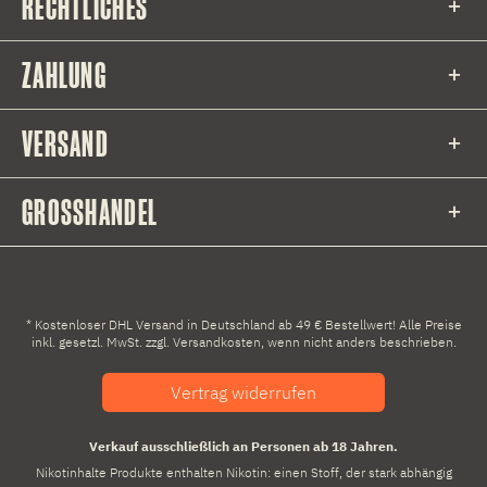
RECHTLICHES
ZAHLUNG
VERSAND
GROSSHANDEL
* Kostenloser DHL Versand in Deutschland ab 49 € Bestellwert! Alle Preise
inkl. gesetzl. MwSt. zzgl.
Versandkosten
, wenn nicht anders beschrieben.
Vertrag widerrufen
Verkauf ausschließlich an Personen ab 18 Jahren.
Nikotinhalte Produkte enthalten Nikotin: einen Stoff, der stark abhängig