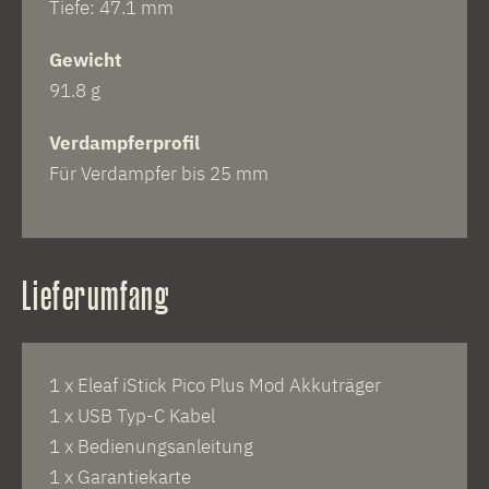
Tiefe: 47.1 mm
Gewicht
91.8 g
Verdampferprofil
Für Verdampfer bis 25 mm
Lieferumfang
1 x Eleaf iStick Pico Plus Mod Akkuträger
1 x USB Typ-C Kabel
1 x Bedienungsanleitung
1 x Garantiekarte