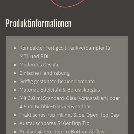
Produktinformationen
Kompakter Fertigcoil-Tankverdampfer für
MTL und RDL
Modernes Design
Einfache Handhabung
Griffig gestaltete Bedienelemente
Material: Edelstahl & Borosilikatglas
Mit 3.0 ml Standard-Glas (vorinstalliert) oder
4.5 ml Bubble-Glas verwendbar
Praktisches Top-Fill mit Slide-Open Top-Cap
Austauschbares 510er Drip Tip
Auslaufsichere Top-to-Bottom Airflow-