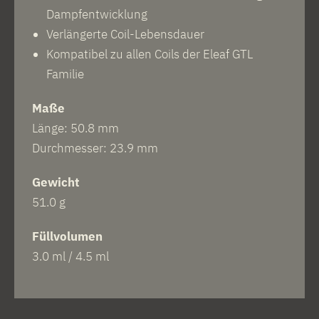
Dampfentwicklung
Verlängerte Coil-Lebensdauer
Kompatibel zu allen Coils der Eleaf GTL
Familie
Maße
Länge: 50.8 mm
Durchmesser: 23.9 mm
Gewicht
51.0 g
Füllvolumen
3.0 ml / 4.5 ml