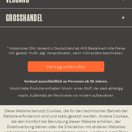
GROSSHANDEL
* Kostenloser DHL Versand in Deutschland ab 49 € Bestellwert! Alle Preise
inkl. gesetzl. MwSt. zzgl.
Versandkosten
, wenn nicht anders beschrieben.
Vertrag widerrufen
Verkauf ausschließlich an Personen ab 18 Jahren.
Nikotinhalte Produkte enthalten Nikotin: einen Stoff, der stark abhängig
macht. Außerhalb der Reichweite von Kindern aufbewahren.
Diese Website benutzt Cookies, die für den technischen Betrieb der
Website erforderlich sind und stets gesetzt werden. Andere Cookies,
die den Komfort bei Benutzung dieser Website erhöhen, der
Direktwerbung dienen oder die Interaktion mit anderen Websites