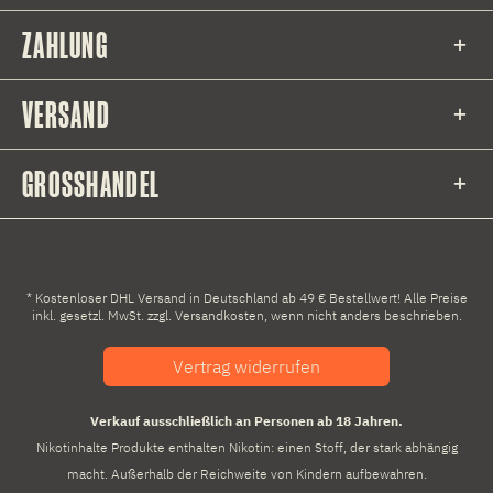
ZAHLUNG
VERSAND
GROSSHANDEL
* Kostenloser DHL Versand in Deutschland ab 49 € Bestellwert! Alle Preise
inkl. gesetzl. MwSt. zzgl.
Versandkosten
, wenn nicht anders beschrieben.
Vertrag widerrufen
Verkauf ausschließlich an Personen ab 18 Jahren.
Nikotinhalte Produkte enthalten Nikotin: einen Stoff, der stark abhängig
macht. Außerhalb der Reichweite von Kindern aufbewahren.