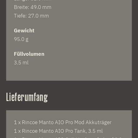
Breite: 49.0 mm
Tiefe: 27.0 mm
Gewicht
95.0 g
Füllvolumen
3.5 ml
Lieferumfang
1 x Rincoe Manto AIO Pro Mod Akkuträger
1 x Rincoe Manto AIO Pro Tank, 3.5 ml