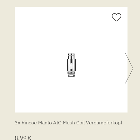
3x Rincoe Manto AIO Mesh Coil Verdampferkopf
G
8,99 €
1