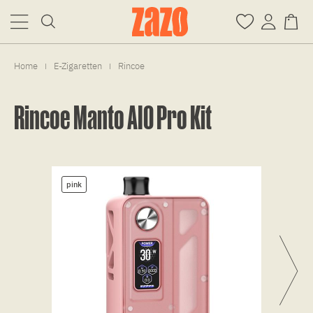
Home
E-Zigaretten
Rincoe
|
|
Rincoe Manto AIO Pro Kit
pink