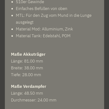
510er Gewinde
Einfaches Befüllen von oben
MTL: Für den Zug vom Mund in die Lunge
ausgelegt
Material Mod: Alluminium, Zink
Material Tank: Edelstahl, POM
Maße Akkuträger
Länge: 81.00 mm
Breite: 38.00 mm
Tiefe: 28.00 mm
Maße Verdampfer
Länge: 48.50 mm
Durchmesser: 24.00 mm