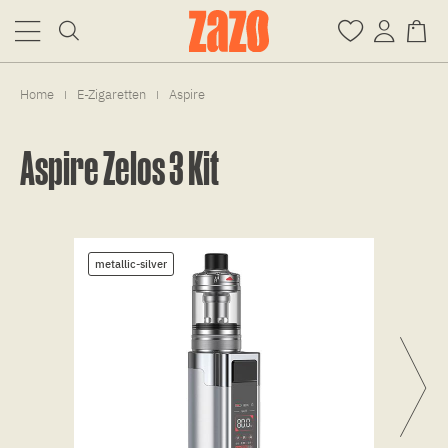
Home
E-Zigaretten
Aspire
|
|
Aspire Zelos 3 Kit
metallic-silver