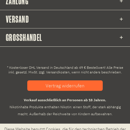
ZAHLUNG
VERSAND
GROSSHANDEL
* Kostenloser DHL Versand in Deutschland ab 49 € Bestellwert! Alle Preise
inkl. gesetzl. MwSt. zzgl.
Versandkosten
, wenn nicht anders beschrieben.
Vertrag widerrufen
Verkauf ausschließlich an Personen ab 18 Jahren.
Nikotinhalte Produkte enthalten Nikotin: einen Stoff, der stark abhängig
macht. Außerhalb der Reichweite von Kindern aufbewahren.
Diese Website benutzt Cookies, die für den technischen Betrieb der