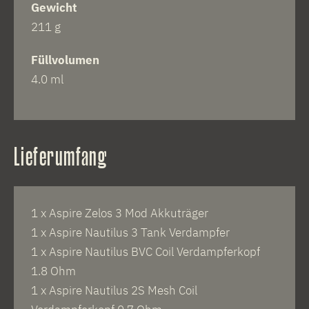
Gewicht
211 g
Füllvolumen
4.0 ml
Lieferumfang
1 x Aspire Zelos 3 Mod Akkuträger
1 x Aspire Nautilus 3 Tank Verdampfer
1 x Aspire Nautilus BVC Coil Verdampferkopf
1.8 Ohm
1 x Aspire Nautilus 2S Mesh Coil