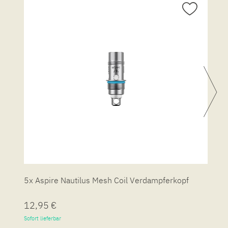
5x Aspire Nautilus Mesh Coil Verdampferkopf
5
12,95 €
1
Sofort lieferbar
So