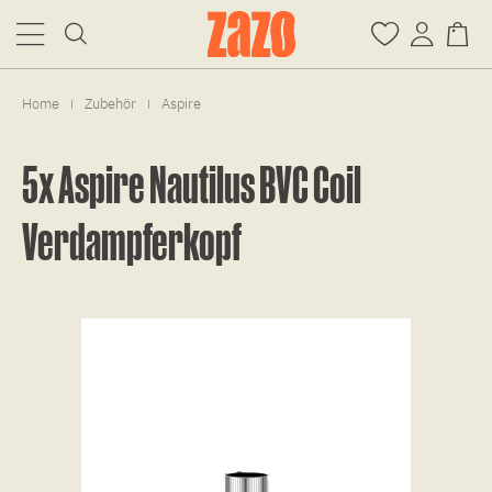
Home
Zubehör
Aspire
|
|
5x Aspire Nautilus BVC Coil
Verdampferkopf