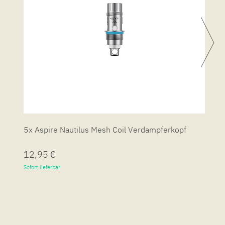
5x Aspire Nautilus Mesh Coil Verdampferkopf
5
12,95 €
1
Sofort lieferbar
So