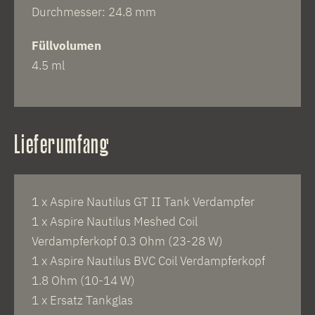
Durchmesser: 24.8 mm
Füllvolumen
4.5 ml
Lieferumfang
1 x Aspire Nautilus GT II Tank Verdampfer
1 x Aspire Nautilus Meshed Coil
Verdampferkopf 0.3 Ohm (23-28 W)
1 x Aspire Nautilus BVC Coil Verdampferkopf
1.8 Ohm (10-14 W)
1 x Ersatz Tankglas