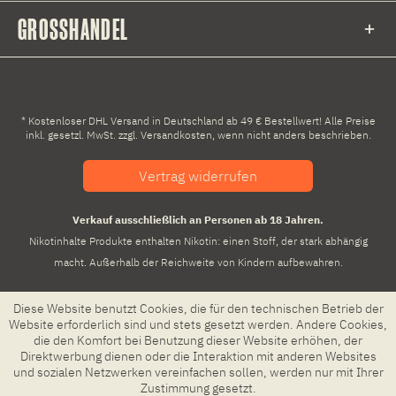
GROSSHANDEL
* Kostenloser DHL Versand in Deutschland ab 49 € Bestellwert! Alle Preise
inkl. gesetzl. MwSt. zzgl.
Versandkosten
, wenn nicht anders beschrieben.
Vertrag widerrufen
Verkauf ausschließlich an Personen ab 18 Jahren.
Nikotinhalte Produkte enthalten Nikotin: einen Stoff, der stark abhängig
macht. Außerhalb der Reichweite von Kindern aufbewahren.
Diese Website benutzt Cookies, die für den technischen Betrieb der
Website erforderlich sind und stets gesetzt werden. Andere Cookies,
die den Komfort bei Benutzung dieser Website erhöhen, der
Direktwerbung dienen oder die Interaktion mit anderen Websites
und sozialen Netzwerken vereinfachen sollen, werden nur mit Ihrer
Zustimmung gesetzt.