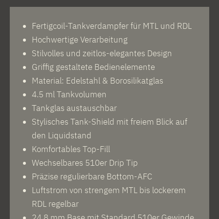
Fertigcoil-Tankverdampfer für MTL und RDL
Hochwertige Verarbeitung
Stilvolles und zeitlos-elegantes Design
Griffig gestaltete Bedienelemente
Material: Edelstahl & Borosilikatglas
4.5 ml Tankvolumen
Tankglas austauschbar
Stylisches Tank-Shield mit freiem Blick auf
den Liquidstand
Komfortables Top-Fill
Wechselbares 510er Drip Tip
Präzise regulierbare Bottom-AFC
Luftstrom von strengem MTL bis lockerem
RDL regelbar
24.8 mm Base mit Standard 510er Gewinde