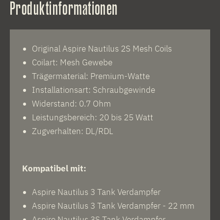
Produktinformationen
Original Aspire Nautilus 2S Mesh Coils
Coilart: Mesh Gewebe
Trägermaterial: Premium-Watte
Installationsart: Schraubgewinde
Widerstand: 0.7 Ohm
Leistungsbereich: 20 bis 25 Watt
Zugverhalten: DL/RDL
Kompatibel mit:
Aspire Nautilus 3 Tank Verdampfer
Aspire Nautilus 3 Tank Verdampfer - 22 mm
Aspire Nautilus 3S Tank Verdampfer