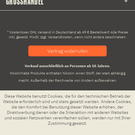
GROSSHANDEL
* Kostenloser DHL Versand in Deutschland ab 49 € Bestellwert! Alle Preise
inkl. gesetzl. MwSt. zzgl.
Versandkosten
, wenn nicht anders beschrieben.
Vertrag widerrufen
Verkauf ausschließlich an Personen ab 18 Jahren.
Nikotinhalte Produkte enthalten Nikotin: einen Stoff, der stark abhängig
macht. Außerhalb der Reichweite von Kindern aufbewahren.
Diese Website benutzt Cookies, die für den technischen Betrieb der
Website erforderlich sind und stets gesetzt werden. Andere Cookies,
die den Komfort bei Benutzung dieser Website erhöhen, der
Direktwerbung dienen oder die Interaktion mit anderen Websites
und sozialen Netzwerken vereinfachen sollen, werden nur mit Ihrer
Zustimmung gesetzt.