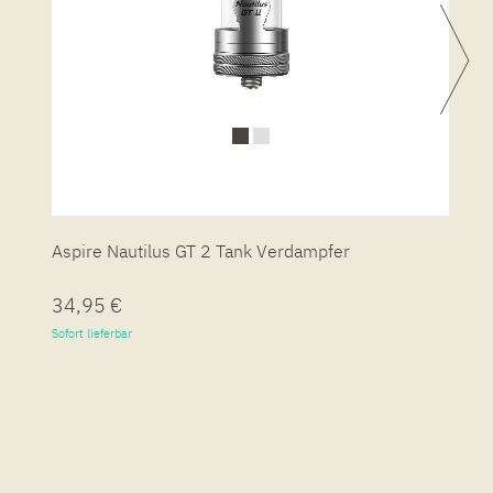
Aspire Nautilus GT 2 Tank Verdampfer
A
34,95 €
6
Sofort lieferbar
So