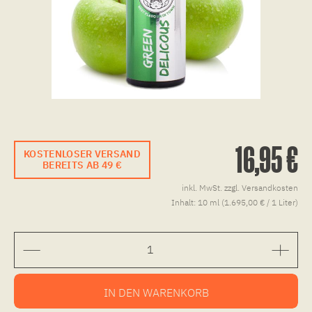
16,95 €
KOSTENLOSER VERSAND
BEREITS AB 49 €
inkl. MwSt.
zzgl. Versandkosten
Inhalt:
10 ml (1.695,00 € / 1 Liter)
IN DEN
WARENKORB