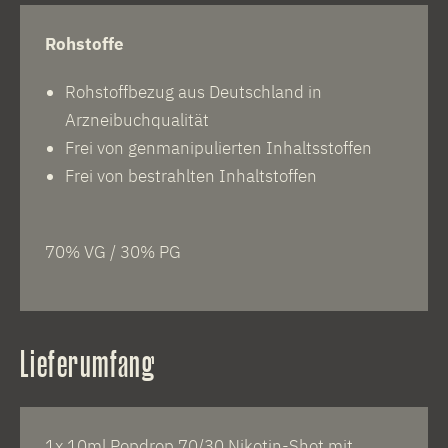
Rohstoffe
Rohstoffbezug aus Deutschland in
Arzneibuchqualität
Frei von genmanipulierten Inhaltsstoffen
Frei von bestrahlten Inhaltstoffen
70% VG / 30% PG
Lieferumfang
1x 10ml Popdrop 70/30 Nikotin-Shot mit