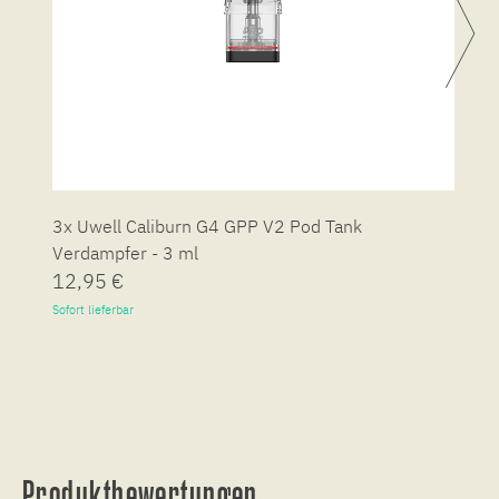
3x Uwell Caliburn G4 GPP V2 Pod Tank
4
Verdampfer - 3 ml
V
12,95 €
1
Sofort lieferbar
So
Produktbewertungen