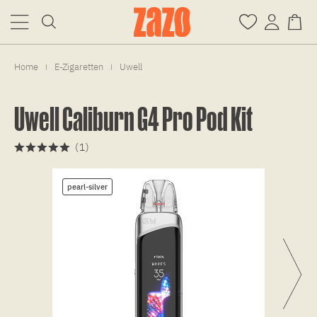
Home
E-Zigaretten
Uwell
|
|
Uwell Caliburn G4 Pro Pod Kit
(
1
)
pearl-silver