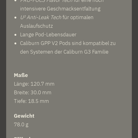
intensivere Geschmacksentfaltung
U² Anti-Leak Tech
für optimalen
Auslaufschutz
Lange Pod-Lebensdauer
Caliburn GPP V2 Pods sind kompatibel zu
den Systemen der Caliburn G3 Familie
Maße
Länge: 120.7 mm
Breite: 30.0 mm
Tiefe: 18.5 mm
Gewicht
78.0 g