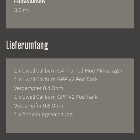
Füllvolumen
3.0 ml
Lieferumfang
1 x Uwell Caliburn G4 Pro Pod Mod Akkuträger
1 x Uwell Caliburn GPP V2 Pod Tank
Verdampfer 0.4 Ohm
1 x Uwell Caliburn GPP V2 Pod Tank
Verdampfer 0.6 Ohm
1 x Bedienungsanleitung