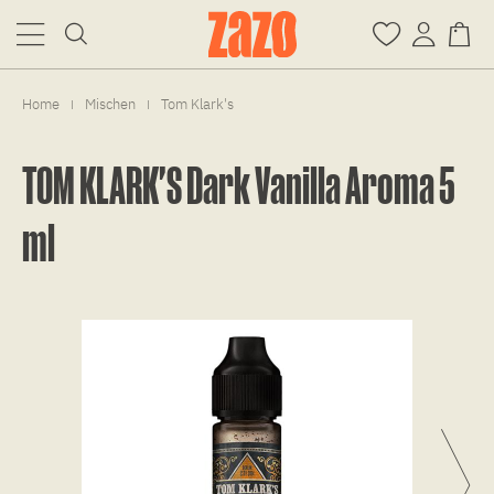
Home
Mischen
Tom Klark's
|
|
TOM KLARK'S Dark Vanilla Aroma 5
ml