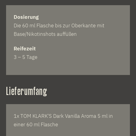
Dosierung
Die 60 ml Flasche bis zur Oberkante mit
Base/Nikotinshots auffüllen
Reifezeit
3 – 5 Tage
Lieferumfang
1x TOM KLARK'S Dark Vanilla Aroma 5 ml in
einer 60 ml Flasche