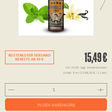
15,49 €
KOSTENLOSER VERSAND
BEREITS AB 49 €
inkl. MwSt.
zzgl. Versandkosten
Inhalt:
5 ml (3.098,00 € / 1 Liter)
IN DEN
WARENKORB