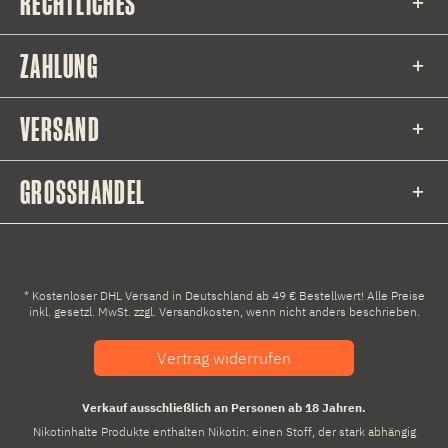
RECHTLICHES
ZAHLUNG
VERSAND
GROSSHANDEL
* Kostenloser DHL Versand in Deutschland ab 49 € Bestellwert! Alle Preise
inkl. gesetzl. MwSt. zzgl.
Versandkosten
, wenn nicht anders beschrieben.
Vertrag widerrufen
Verkauf ausschließlich an Personen ab 18 Jahren.
Nikotinhalte Produkte enthalten Nikotin: einen Stoff, der stark abhängig