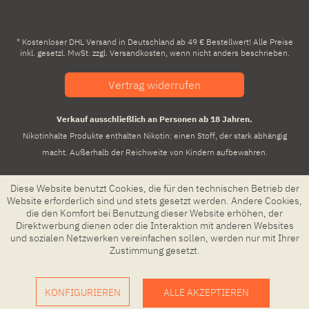
* Kostenloser DHL Versand in Deutschland ab 49 € Bestellwert! Alle Preise
inkl. gesetzl. MwSt. zzgl.
Versandkosten
, wenn nicht anders beschrieben.
Vertrag widerrufen
Verkauf ausschließlich an Personen ab 18 Jahren.
Nikotinhalte Produkte enthalten Nikotin: einen Stoff, der stark abhängig
macht. Außerhalb der Reichweite von Kindern aufbewahren.
Diese Website benutzt Cookies, die für den technischen Betrieb der
Website erforderlich sind und stets gesetzt werden. Andere Cookies,
die den Komfort bei Benutzung dieser Website erhöhen, der
Direktwerbung dienen oder die Interaktion mit anderen Websites
und sozialen Netzwerken vereinfachen sollen, werden nur mit Ihrer
Zustimmung gesetzt.
KONFIGURIEREN
ALLE AKZEPTIEREN