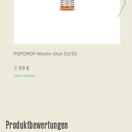
POPDROP Nikotin-Shot 50/50
P
7,99 €
7
Sofort lieferbar
So
Produktbewertungen