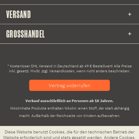
VERSAND
GROSSHANDEL
* Kostenloser DHL Versand in Deutschland ab 49 € Bestellwert! Alle Preise
inkl. gesetzl. MwSt. zzgl.
Versandkosten
, wenn nicht anders beschrieben.
Vertrag widerrufen
Verkauf ausschließlich an Personen ab 18 Jahren.
Nikotinhalte Produkte enthalten Nikotin: einen Stoff, der stark abhängig
macht. Außerhalb der Reichweite von Kindern aufbewahren.
Diese Website benutzt Cookies, die für den technischen Betrieb der
Website erforderlich sind und stets gesetzt werden. Andere Cookies,