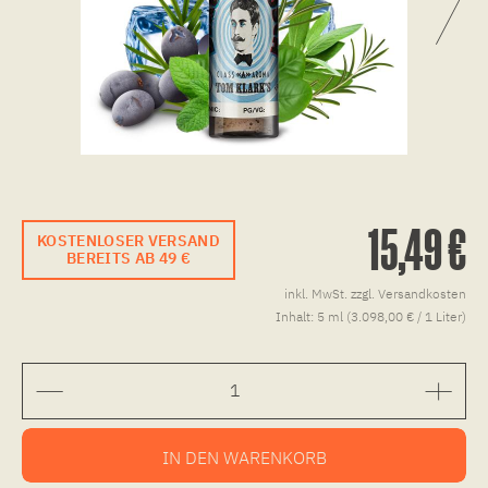
15,49 €
KOSTENLOSER VERSAND
BEREITS AB 49 €
inkl. MwSt.
zzgl. Versandkosten
Inhalt:
5 ml (3.098,00 € / 1 Liter)
IN DEN
WARENKORB