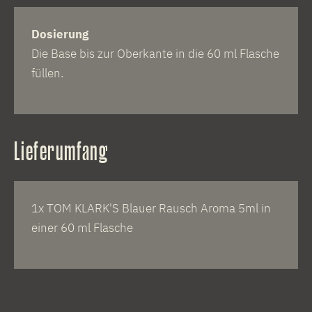
Dosierung
Die Base bis zur Oberkante in die 60 ml Flasche
füllen.
Lieferumfang
1x TOM KLARK'S Blauer Rausch Aroma 5ml in
einer 60 ml Flasche