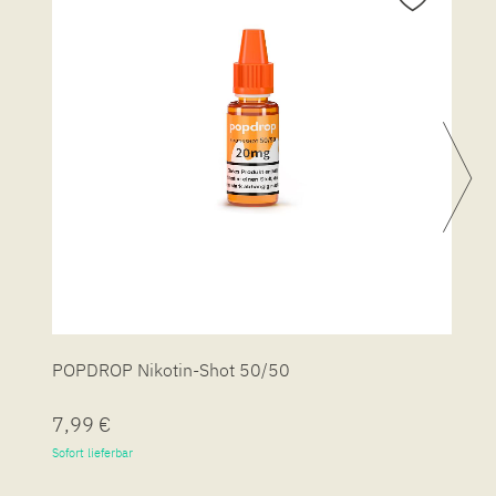
POPDROP Nikotin-Shot 50/50
P
7,99 €
7
Sofort lieferbar
So