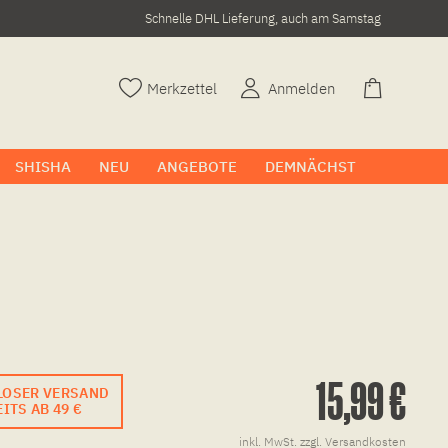
Schnelle DHL Lieferung, auch am Samstag
Merkzettel
Anmelden
SHISHA
NEU
ANGEBOTE
DEMNÄCHST
15,99 €
LOSER VERSAND
ITS AB 49 €
inkl. MwSt.
zzgl. Versandkosten