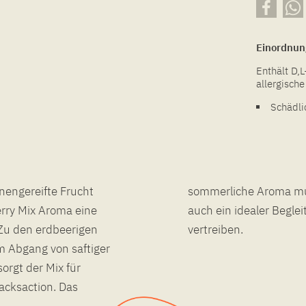
Einordnun
Enthält D,L
allergische
Schädli
nnengereifte Frucht
szeit, sondern ist
erry Mix Aroma eine
en Winter-Blues zu
. Zu den erdbeerigen
vertreiben.
im Abgang von saftiger
orgt der Mix für
cksaction. Das