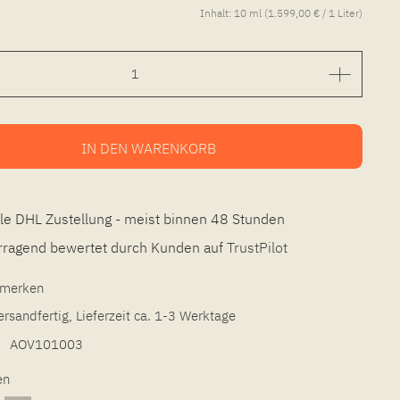
Inhalt:
10 ml (1.599,00 € / 1 Liter)
IN DEN
WARENKORB
le DHL Zustellung - meist binnen 48 Stunden
ragend bewertet durch Kunden auf
TrustPilot
l merken
ersandfertig, Lieferzeit ca. 1-3 Werktage
AOV101003
en