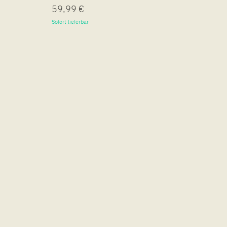
59,99 €
19,
Sofort lieferbar
Sofort 