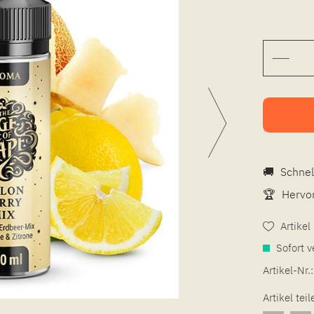
🚚
Schnel
🏆
Hervor
Artike
Sofort v
Artikel-Nr.:
Artikel teil