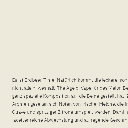
Es ist Erdbeer-Time! Natürlich kommt die leckere, so
sommerliche Aroma mundet nicht nur zur warmen Jahre
nicht allein, weshalb The Age of Vape für das Melon B
auch ein idealer Begleiter an kälteren Tagen, um d
ganz spezielle Komposition auf die Beine gestellt hat
Aromen gesellen sich Noten von frischer Melone, die 
Guave und spritziger Zitrone umspielt werden. Damit s
facettenreiche Abwechslung und aufregende Geschma