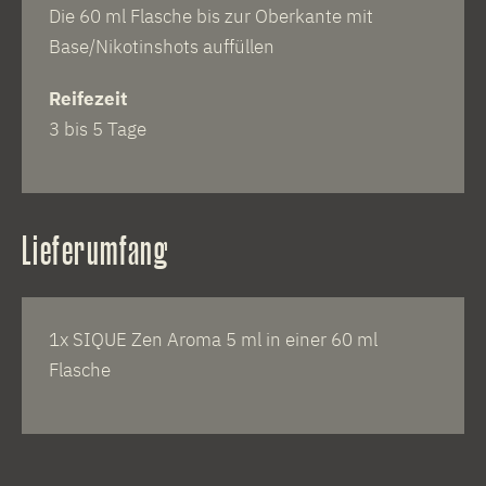
Die 60 ml Flasche bis zur Oberkante mit
Base/Nikotinshots auffüllen
Reifezeit
3 bis 5 Tage
Lieferumfang
1x SIQUE Zen Aroma 5 ml in einer 60 ml
Flasche