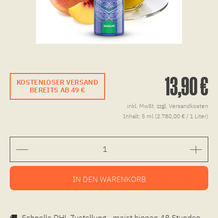
13,90 €
KOSTENLOSER VERSAND
BEREITS AB 49 €
inkl. MwSt.
zzgl. Versandkosten
Inhalt:
5 ml (2.780,00 € / 1 Liter)
IN DEN
WARENKORB
🚚
Schnelle DHL Zustellung - meist binnen 48 Stunden