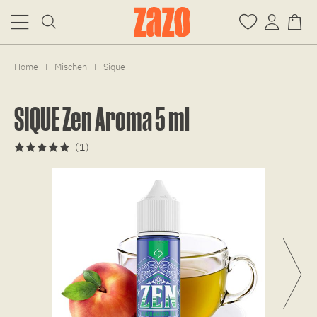
Home
Mischen
Sique
|
|
SIQUE Zen Aroma 5 ml
(
1
)