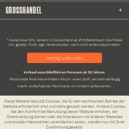
GROSSHANDEL
* Kostenloser DHL Versand in Deutschland ab 49 € Bestellwert! Alle Preise
inkl. gesetzl. MwSt. zzgl.
Versandkosten
, wenn nicht anders beschrieben.
Vertrag widerrufen
Verkauf ausschließlich an Personen ab 18 Jahren.
Nikotinhalte Produkte enthalten Nikotin: einen Stoff, der stark abhängig
macht. Außerhalb der Reichweite von Kindern aufbewahren.
Diese Website benutzt Cookies, die für den technischen Betrieb der
Website erforderlich sind und stets gesetzt werden. Andere Cookies,
die den Komfort bei Benutzung dieser Website erhöhen, der
Direktwerbung dienen oder die Interaktion mit anderen Websites
und sozialen Netzwerken vereinfachen sollen, werden nur mit Ihrer
Zustimmung gesetzt.