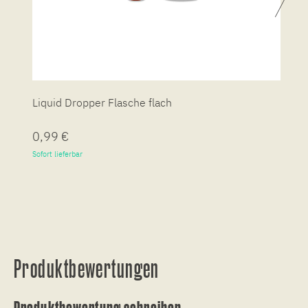
Liquid Dropper Flasche flach
P
0,99 €
7
Sofort lieferbar
So
Produktbewertungen