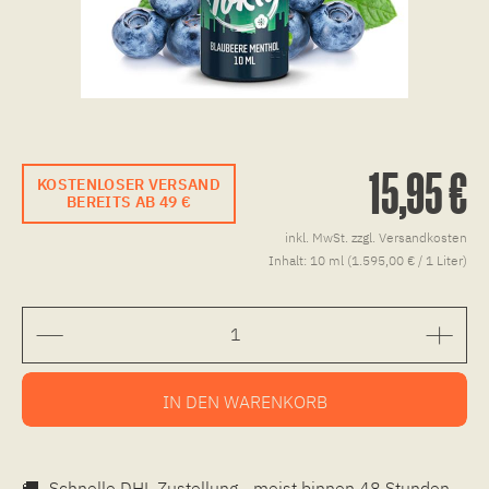
15,95 €
KOSTENLOSER VERSAND
BEREITS AB 49 €
inkl. MwSt.
zzgl. Versandkosten
Inhalt:
10 ml (1.595,00 € / 1 Liter)
IN DEN
WARENKORB
🚚
Schnelle DHL Zustellung - meist binnen 48 Stunden