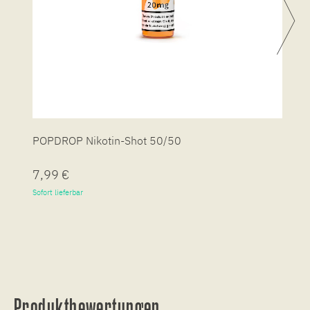
POPDROP Nikotin-Shot 50/50
P
7,99 €
7
Sofort lieferbar
So
Produktbewertungen