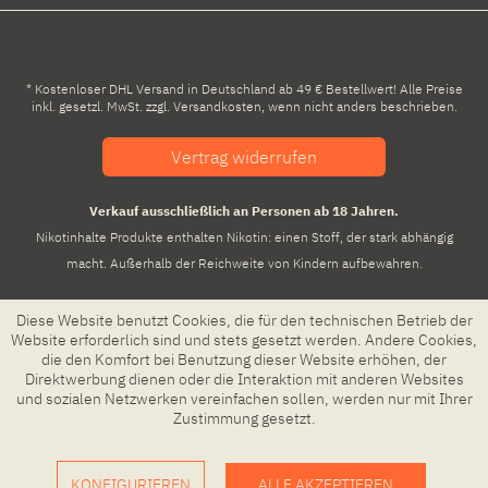
* Kostenloser DHL Versand in Deutschland ab 49 € Bestellwert! Alle Preise
inkl. gesetzl. MwSt. zzgl.
Versandkosten
, wenn nicht anders beschrieben.
Vertrag widerrufen
Verkauf ausschließlich an Personen ab 18 Jahren.
Nikotinhalte Produkte enthalten Nikotin: einen Stoff, der stark abhängig
macht. Außerhalb der Reichweite von Kindern aufbewahren.
Diese Website benutzt Cookies, die für den technischen Betrieb der
Website erforderlich sind und stets gesetzt werden. Andere Cookies,
die den Komfort bei Benutzung dieser Website erhöhen, der
Direktwerbung dienen oder die Interaktion mit anderen Websites
und sozialen Netzwerken vereinfachen sollen, werden nur mit Ihrer
Zustimmung gesetzt.
KONFIGURIEREN
ALLE AKZEPTIEREN