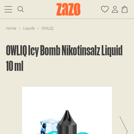
Home
Liquids
OWLIQ
|
|
OWLIQ Icy Bomb Nikotinsalz Liquid
10 ml