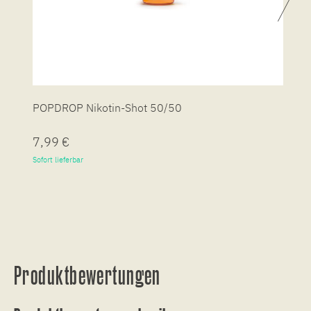
POPDROP Nikotin-Shot 50/50
P
7,99 €
7
Sofort lieferbar
So
Produktbewertungen