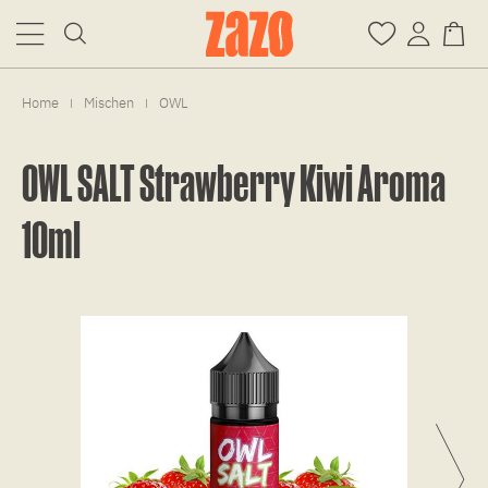
Home
Mischen
OWL
|
|
OWL SALT Strawberry Kiwi Aroma
10ml