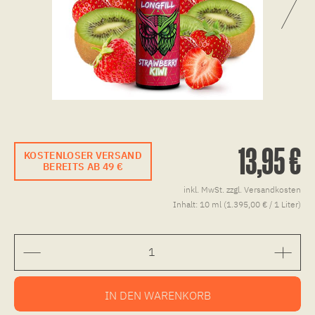
13,95 €
KOSTENLOSER VERSAND
BEREITS AB 49 €
inkl. MwSt.
zzgl. Versandkosten
Inhalt:
10 ml (1.395,00 € / 1 Liter)
IN DEN
WARENKORB