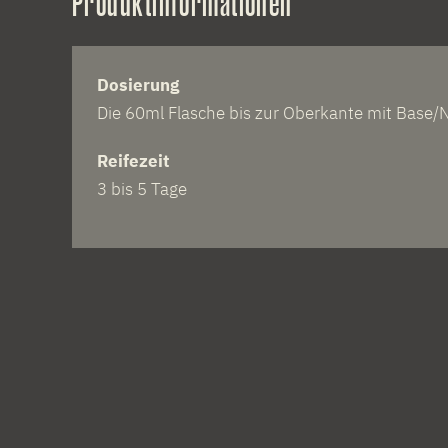
Produktinformationen
Dosierung
Die 60ml Flasche bis zur Oberkante mit Base/N
Reifezeit
3 bis 5 Tage