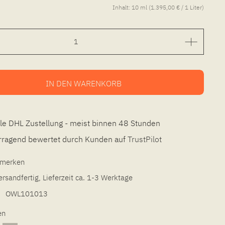
Inhalt:
10 ml (1.395,00 € / 1 Liter)
IN DEN
WARENKORB
le DHL Zustellung - meist binnen 48 Stunden
ragend bewertet durch Kunden auf
TrustPilot
l merken
ersandfertig, Lieferzeit ca. 1-3 Werktage
OWL101013
en