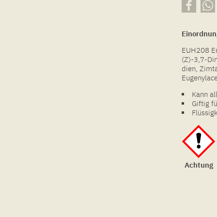
Einordnun
EUH208 Ent
(Z)-3,7-Di
dien, Zimta
Eugenylace
Kann al
Giftig 
Flüssig
Achtung