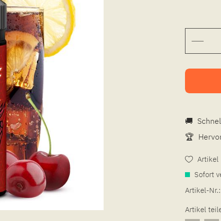
🚚
Schnel
🏆
Hervor
Artike
Sofort v
Artikel-Nr.:
Artikel teil