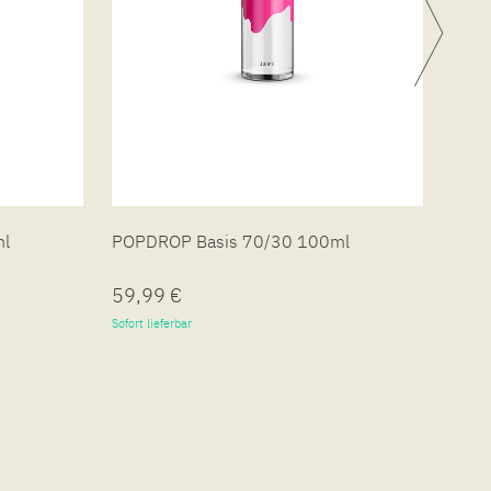
ml
POPDROP Basis 70/30 100ml
POPD
59,99 €
19,
Sofort lieferbar
Sofort 