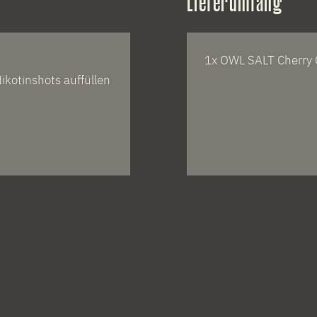
Lieferumfang
1x OWL SALT Cherry 
ikotinshots auffüllen