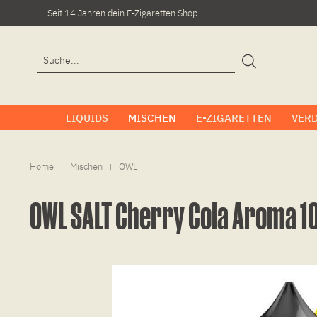
Seit 14 Jahren dein E-Zigaretten Shop
LIQUIDS
MISCHEN
E-ZIGARETTEN
VER
Home
Mischen
OWL
|
|
OWL SALT Cherry Cola Aroma 1