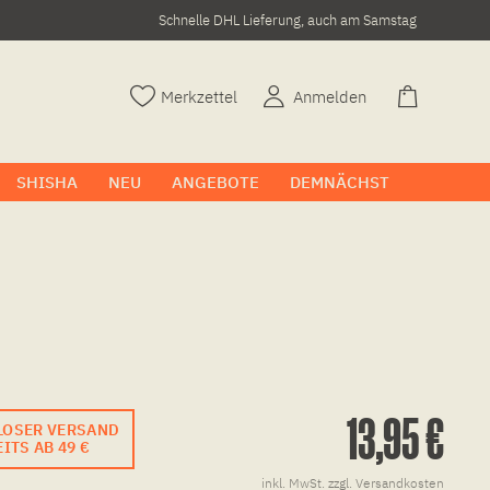
Schnelle DHL Lieferung, auch am Samstag
Merkzettel
Anmelden
SHISHA
NEU
ANGEBOTE
DEMNÄCHST
13,95 €
LOSER VERSAND
ITS AB 49 €
inkl. MwSt.
zzgl. Versandkosten