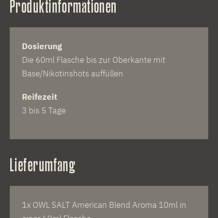
Produktinformationen
Dosierung
Die 60ml Flasche bis zur Oberkante mit
Base/Nikotinshots auffüllen
Reifezeit
3 bis 5 Tage
Lieferumfang
1x OWL SALT American Blend Aroma 10ml in