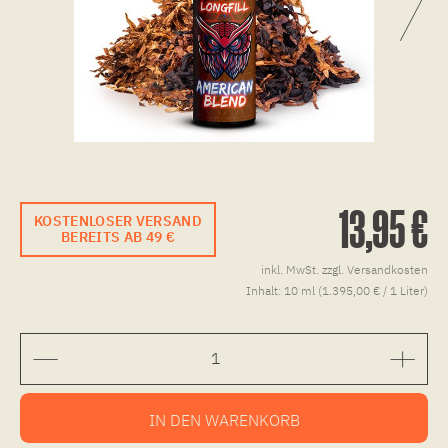
13,95 €
KOSTENLOSER VERSAND
BEREITS AB 49 €
inkl. MwSt.
zzgl. Versandkosten
Inhalt:
10 ml (1.395,00 € / 1 Liter)
IN DEN
WARENKORB