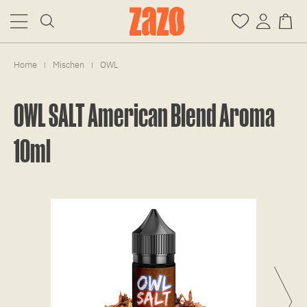
Home
Mischen
OWL
|
|
OWL SALT American Blend Aroma
10ml