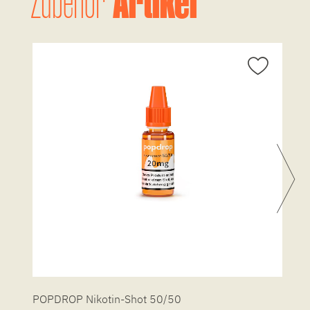
Artikel
Zubehör
POPDROP Nikotin-Shot 50/50
P