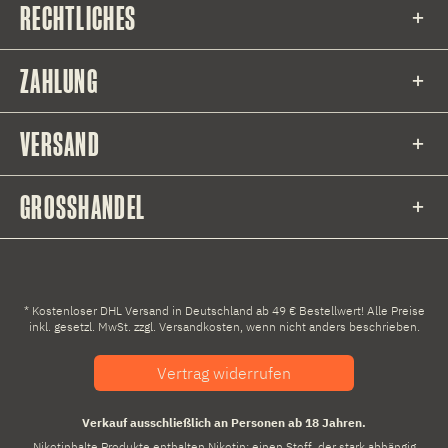
RECHTLICHES
ZAHLUNG
VERSAND
GROSSHANDEL
* Kostenloser DHL Versand in Deutschland ab 49 € Bestellwert! Alle Preise
inkl. gesetzl. MwSt. zzgl.
Versandkosten
, wenn nicht anders beschrieben.
Vertrag widerrufen
Verkauf ausschließlich an Personen ab 18 Jahren.
Nikotinhalte Produkte enthalten Nikotin: einen Stoff, der stark abhängig