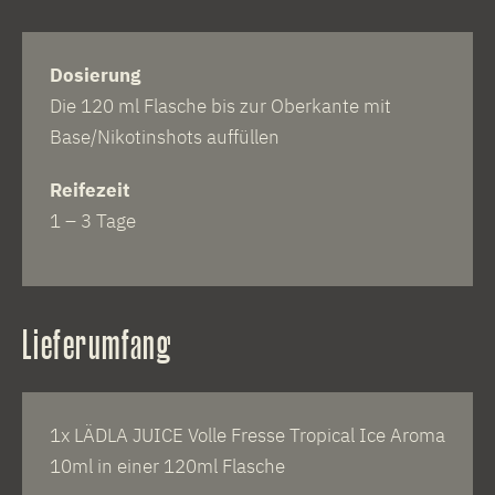
Dosierung
Die 120 ml Flasche bis zur Oberkante mit
Base/Nikotinshots auffüllen
Reifezeit
1 – 3 Tage
Lieferumfang
1x LÄDLA JUICE Volle Fresse Tropical Ice Aroma
10ml in einer 120ml Flasche