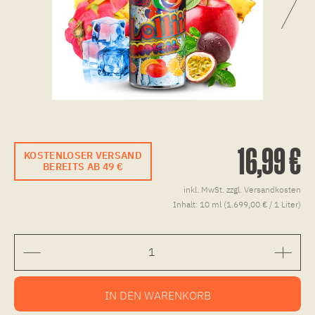
16,99 €
KOSTENLOSER VERSAND
BEREITS AB 49 €
inkl. MwSt.
zzgl. Versandkosten
Inhalt:
10 ml (1.699,00 € / 1 Liter)
IN DEN
WARENKORB