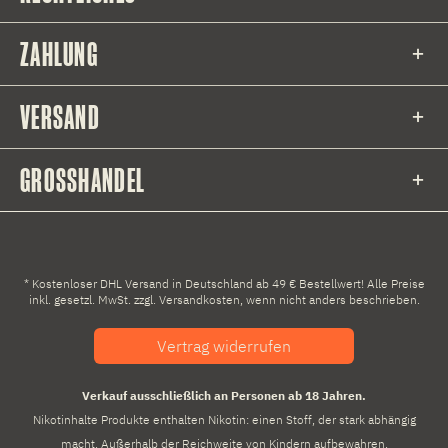
ZAHLUNG
VERSAND
GROSSHANDEL
* Kostenloser DHL Versand in Deutschland ab 49 € Bestellwert! Alle Preise
inkl. gesetzl. MwSt. zzgl.
Versandkosten
, wenn nicht anders beschrieben.
Vertrag widerrufen
Verkauf ausschließlich an Personen ab 18 Jahren.
Nikotinhalte Produkte enthalten Nikotin: einen Stoff, der stark abhängig
macht. Außerhalb der Reichweite von Kindern aufbewahren.