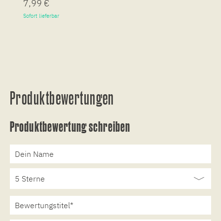
7,99 €
7
Sofort lieferbar
So
Produktbewertungen
Produktbewertung schreiben