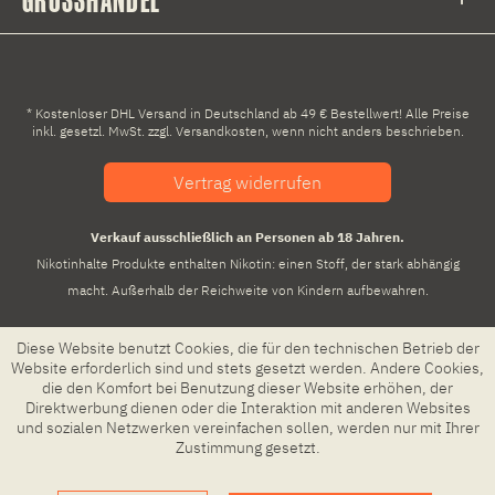
* Kostenloser DHL Versand in Deutschland ab 49 € Bestellwert! Alle Preise
inkl. gesetzl. MwSt. zzgl.
Versandkosten
, wenn nicht anders beschrieben.
Vertrag widerrufen
Verkauf ausschließlich an Personen ab 18 Jahren.
Nikotinhalte Produkte enthalten Nikotin: einen Stoff, der stark abhängig
macht. Außerhalb der Reichweite von Kindern aufbewahren.
Diese Website benutzt Cookies, die für den technischen Betrieb der
Website erforderlich sind und stets gesetzt werden. Andere Cookies,
die den Komfort bei Benutzung dieser Website erhöhen, der
Direktwerbung dienen oder die Interaktion mit anderen Websites
und sozialen Netzwerken vereinfachen sollen, werden nur mit Ihrer
Zustimmung gesetzt.