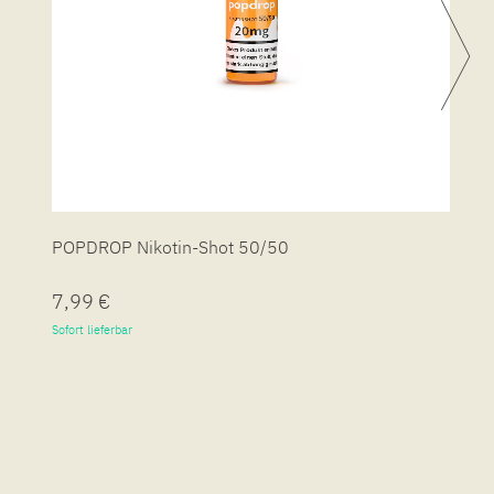
POPDROP Nikotin-Shot 50/50
P
7,99 €
7
Sofort lieferbar
So