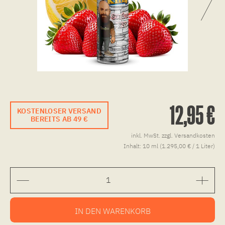
12,95 €
KOSTENLOSER VERSAND
BEREITS AB 49 €
inkl. MwSt.
zzgl. Versandkosten
Inhalt:
10 ml (1.295,00 € / 1 Liter)
IN DEN
WARENKORB