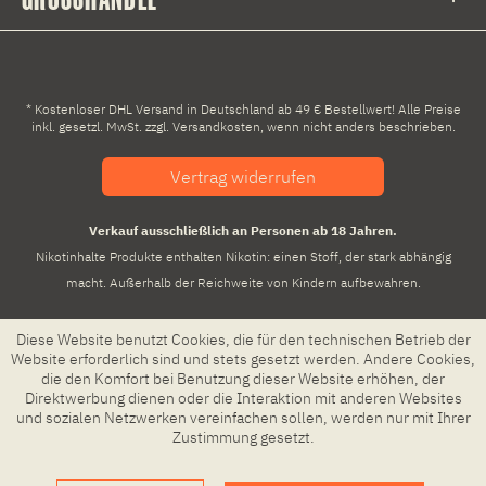
* Kostenloser DHL Versand in Deutschland ab 49 € Bestellwert! Alle Preise
inkl. gesetzl. MwSt. zzgl.
Versandkosten
, wenn nicht anders beschrieben.
Vertrag widerrufen
Verkauf ausschließlich an Personen ab 18 Jahren.
Nikotinhalte Produkte enthalten Nikotin: einen Stoff, der stark abhängig
macht. Außerhalb der Reichweite von Kindern aufbewahren.
Diese Website benutzt Cookies, die für den technischen Betrieb der
Website erforderlich sind und stets gesetzt werden. Andere Cookies,
die den Komfort bei Benutzung dieser Website erhöhen, der
Direktwerbung dienen oder die Interaktion mit anderen Websites
und sozialen Netzwerken vereinfachen sollen, werden nur mit Ihrer
Zustimmung gesetzt.