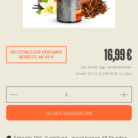
16,99 €
KOSTENLOSER VERSAND
BEREITS AB 49 €
inkl. MwSt.
zzgl. Versandkosten
Inhalt:
10 ml (1.699,00 € / 1 Liter)
IN DEN
WARENKORB
🚚
Schnelle DHL Zustellung - meist binnen 48 Stunden