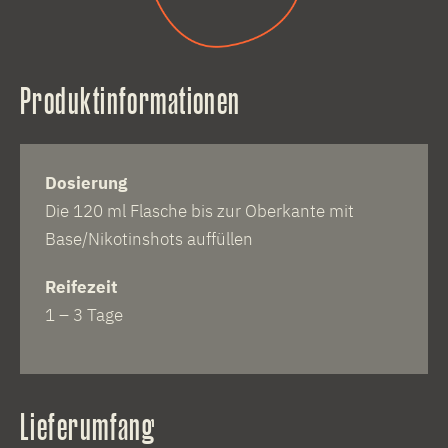
Produktinformationen
Dosierung
Die 120 ml Flasche bis zur Oberkante mit
Base/Nikotinshots auffüllen
Reifezeit
1 – 3 Tage
Lieferumfang