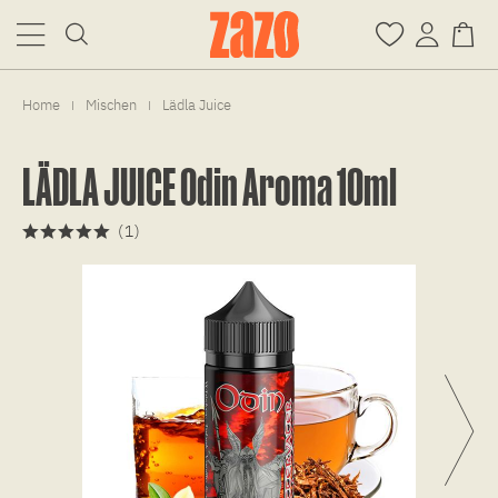
Home
Mischen
Lädla Juice
|
|
LÄDLA JUICE Odin Aroma 10ml
(
1
)