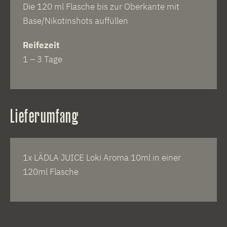
Die 120 ml Flasche bis zur Oberkante mit
Base/Nikotinshots auffüllen
Reifezeit
1 – 3 Tage
Lieferumfang
1x LÄDLA JUICE Loki Aroma 10ml in einer
120ml Flasche