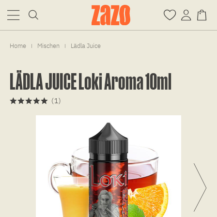
Home
Mischen
Lädla Juice
|
|
LÄDLA JUICE Loki Aroma 10ml
(
1
)