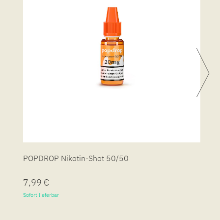
POPDROP Nikotin-Shot 50/50
P
7,99 €
7
Sofort lieferbar
So