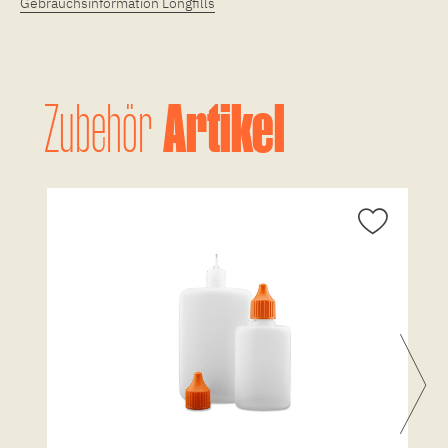
Gebrauchsinformation Longfills
Artikel
Zubehör