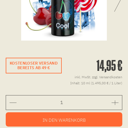
14,95 €
KOSTENLOSER VERSAND
BEREITS AB 49 €
inkl. MwSt.
zzgl. Versandkosten
Inhalt:
10 ml (1.495,00 € / 1 Liter)
IN DEN
WARENKORB