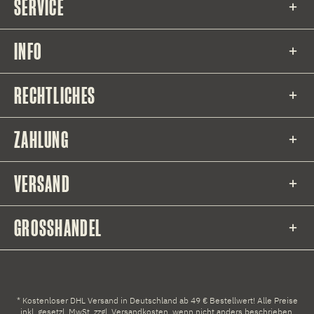
SERVICE
INFO
RECHTLICHES
ZAHLUNG
VERSAND
GROSSHANDEL
* Kostenloser DHL Versand in Deutschland ab 49 € Bestellwert! Alle Preise
inkl. gesetzl. MwSt. zzgl.
Versandkosten
, wenn nicht anders beschrieben.