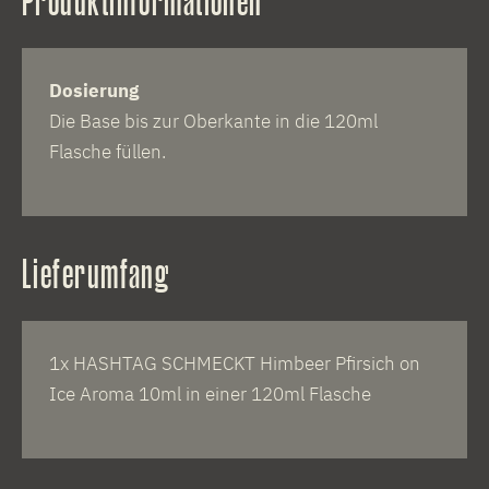
Produktinformationen
Dosierung
Die Base bis zur Oberkante in die 120ml
Flasche füllen.
Lieferumfang
1x HASHTAG SCHMECKT Himbeer Pfirsich on
Ice Aroma 10ml in einer 120ml Flasche