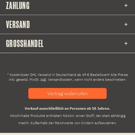
ZAHLUNG
VERSAND
GROSSHANDEL
* Kostenloser DHL Versand in Deutschland ab 49 € Bestellwert! Alle Preise
inkl. gesetzl. MwSt. zzgl.
Versandkosten
, wenn nicht anders beschrieben.
Vertrag widerrufen
Verkauf ausschließlich an Personen ab 18 Jahren.
Nikotinhalte Produkte enthalten Nikotin: einen Stoff, der stark abhängig
macht. Außerhalb der Reichweite von Kindern aufbewahren.