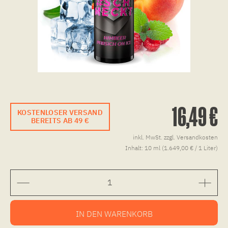
16,49 €
KOSTENLOSER VERSAND
BEREITS AB 49 €
inkl. MwSt.
zzgl. Versandkosten
Inhalt:
10 ml (1.649,00 € / 1 Liter)
IN DEN
WARENKORB