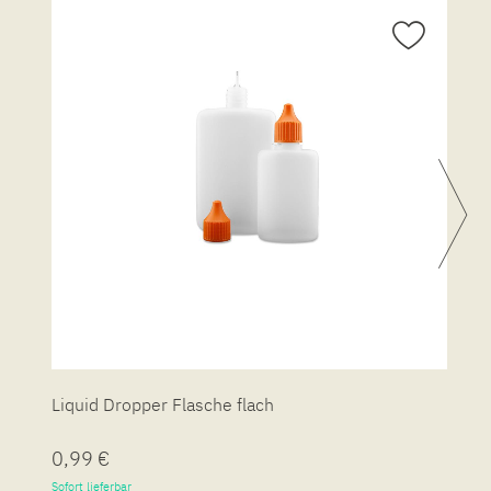
Liquid Dropper Flasche flach
P
0,99 €
7
Sofort lieferbar
So