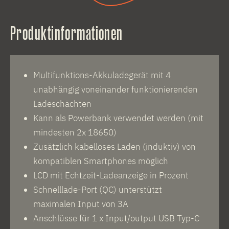
Produktinformationen
Multifunktions-Akkuladegerät mit 4
unabhängig voneinander funktionierenden
Ladeschächten
Kann als Powerbank verwendet werden (mit
mindesten 2x 18650)
Zusätzlich kabelloses Laden (induktiv) von
kompatiblen Smartphones möglich
LCD mit Echtzeit-Ladeanzeige in Prozent
Schnelllade-Port (QC) unterstützt
maximalen Input von 3A
Anschlüsse für 1 x Input/output USB Typ-C