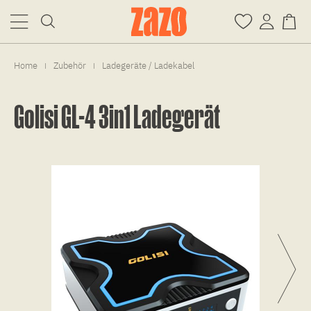
Home
Zubehör
Ladegeräte / Ladekabel
|
|
Golisi GL-4 3in1 Ladegerät