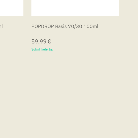
ml
POPDROP Basis 70/30 100ml
POPD
59,99 €
19,
Sofort lieferbar
Sofort 