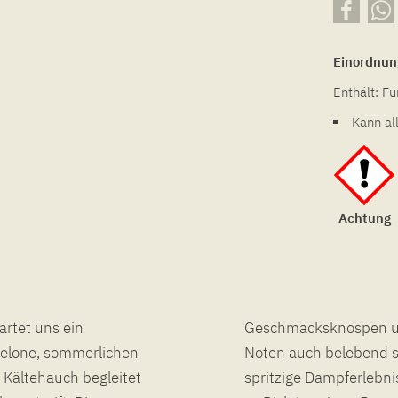
Einordnun
Enthält: Fu
Kann al
Achtung
artet uns ein
en ihren süßen
melone, sommerlichen
rundet das fruchtig-
 Kältehauch begleitet
e-Trio weiß genau, wie