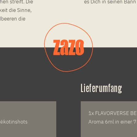
n streift. Die
es Dich in seinen Bann
eit die Sinne,
dbeeren die
Lieferumfang
1x FLAVORVERSE BER
Nikotinshots
Aroma 6ml in einer 7