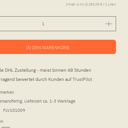
Inhalt:
6 ml (2.250,00 € / 1 Liter)
IN DEN
WARENKORB
le DHL Zustellung - meist binnen 48 Stunden
ragend bewertet durch Kunden auf
TrustPilot
l merken
ersandfertig, Lieferzeit ca. 1-3 Werktage
FLV101009
en