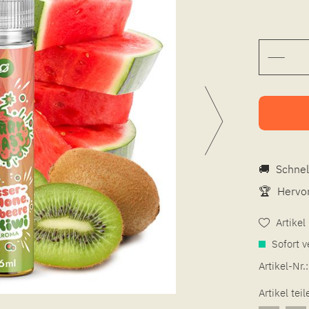
🚚
Schnel
🏆
Hervor
Artike
Sofort v
Artikel-Nr.:
Artikel teil