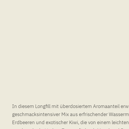
In diesem Longfill mit überdosiertem Aromaanteil erw
Geschmacksknospen umgarnen. Die spritzige Kiwi bringt neb
geschmacksintensiver Mix aus erfrischender Wasser
Noten auch belebend säuerliche Nuancen mit ein und 
Erdbeeren und exotischer Kiwi, die von einem leichten
spritzige Dampferlebnis ab. Dieses leicht kühle Frücht