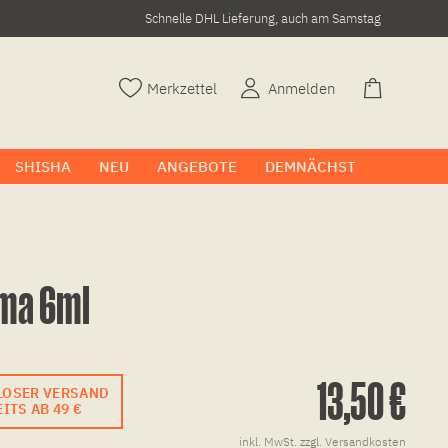
Schnelle DHL Lieferung, auch am Samstag
Merkzettel
Anmelden
SHISHA
NEU
ANGEBOTE
DEMNÄCHST
oma 6ml
13,50 €
LOSER VERSAND
ITS AB 49 €
inkl. MwSt.
zzgl. Versandkosten