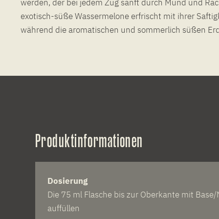
werden, der bei jedem Zug sanft durch Mund und Rache
exotisch-süße Wassermelone erfrischt mit ihrer Saftigk
während die aromatischen und sommerlich süßen Er
Produktinformationen
Dosierung
Die 75 ml Flasche bis zur Oberkante mit Base/
auffüllen