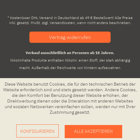
* Kostenloser DHL Versand in Deutschland ab 49 € Bestellwert! Alle Preise
inkl. gesetzl. MwSt. zzgl.
Versandkosten
, wenn nicht anders beschrieben.
Vertrag widerrufen
Verkauf ausschließlich an Personen ab 18 Jahren.
Nikotinhalte Produkte enthalten Nikotin: einen Stoff, der stark abhängig
macht. Außerhalb der Reichweite von Kindern aufbewahren.
Diese Website benutzt Cookies, die für den technischen Betrieb der
Website erforderlich sind und stets gesetzt werden. Andere Cookies,
die den Komfort bei Benutzung dieser Website erhöhen, der
Direktwerbung dienen oder die Interaktion mit anderen Websites
und sozialen Netzwerken vereinfachen sollen, werden nur mit Ihrer
Zustimmung gesetzt.
KONFIGURIEREN
ALLE AKZEPTIEREN