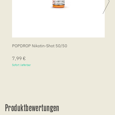
POPDROP Nikotin-Shot 50/50
P
7,99 €
7
Sofort lieferbar
So
Produktbewertungen