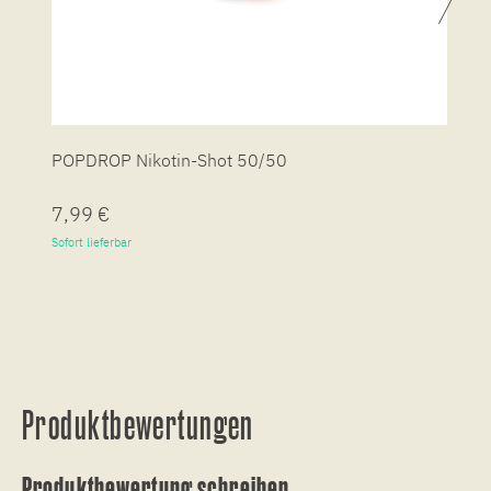
POPDROP Nikotin-Shot 50/50
P
7,99 €
7
Sofort lieferbar
So
Produktbewertungen
Produktbewertung schreiben