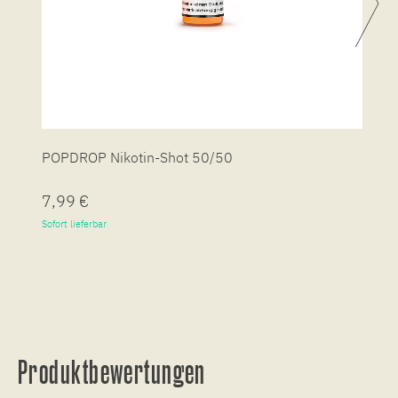
POPDROP Nikotin-Shot 50/50
P
7,99 €
7
Sofort lieferbar
So
Produktbewertungen