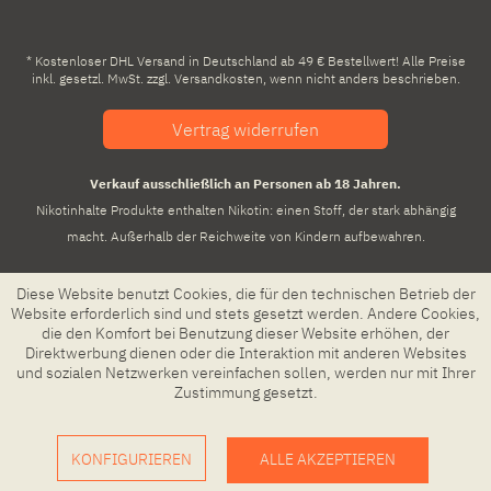
* Kostenloser DHL Versand in Deutschland ab 49 € Bestellwert! Alle Preise
inkl. gesetzl. MwSt. zzgl.
Versandkosten
, wenn nicht anders beschrieben.
Vertrag widerrufen
Verkauf ausschließlich an Personen ab 18 Jahren.
Nikotinhalte Produkte enthalten Nikotin: einen Stoff, der stark abhängig
macht. Außerhalb der Reichweite von Kindern aufbewahren.
Diese Website benutzt Cookies, die für den technischen Betrieb der
Website erforderlich sind und stets gesetzt werden. Andere Cookies,
die den Komfort bei Benutzung dieser Website erhöhen, der
Direktwerbung dienen oder die Interaktion mit anderen Websites
und sozialen Netzwerken vereinfachen sollen, werden nur mit Ihrer
Zustimmung gesetzt.
KONFIGURIEREN
ALLE AKZEPTIEREN