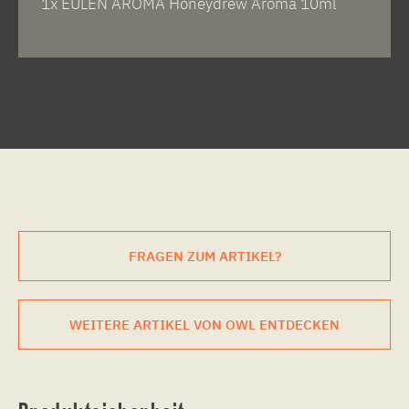
1x EULEN AROMA Honeydrew Aroma 10ml
FRAGEN ZUM ARTIKEL?
WEITERE ARTIKEL VON OWL ENTDECKEN