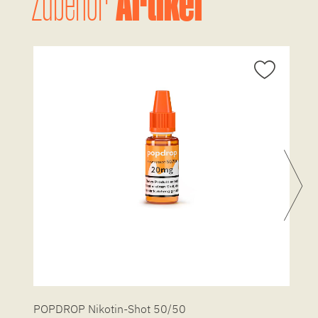
Artikel
Zubehör
POPDROP Nikotin-Shot 50/50
P