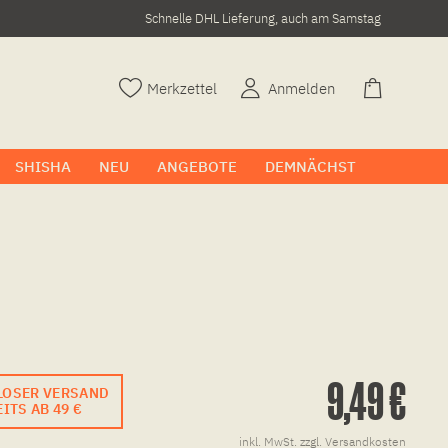
Schnelle DHL Lieferung, auch am Samstag
Merkzettel
Anmelden
SHISHA
NEU
ANGEBOTE
DEMNÄCHST
9,49 €
LOSER VERSAND
ITS AB 49 €
inkl. MwSt.
zzgl. Versandkosten