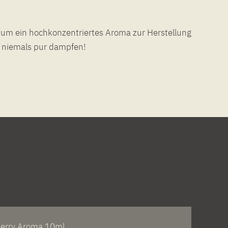
i um ein hochkonzentriertes Aroma zur Herstellung
a niemals pur dampfen!
erry Aroma 10ml