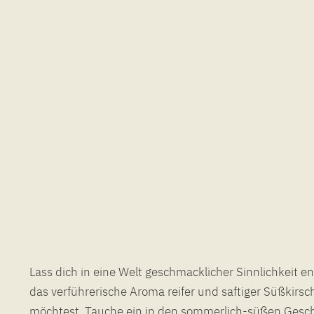
Lass dich in eine Welt geschmacklicher Sinnlichkeit 
Zigarette in ein Meer aus geschmacklicher Opulenz ein
das verführerische Aroma reifer und saftiger Süßkir
möchtest. Tauche ein in den sommerlich-süßen Gesc