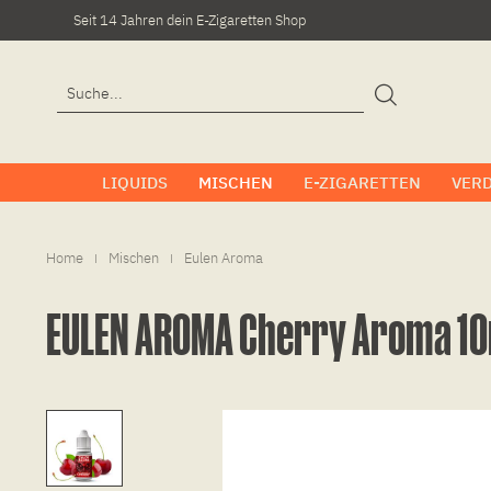
Seit 14 Jahren dein E-Zigaretten Shop
LIQUIDS
MISCHEN
E-ZIGARETTEN
VER
Home
Mischen
Eulen Aroma
|
|
EULEN AROMA Cherry Aroma 1