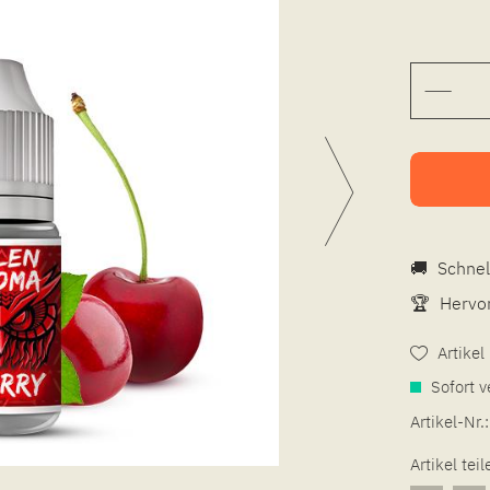
🚚
Schnel
🏆
Hervor
Artike
Sofort v
Artikel-Nr.:
Artikel teil