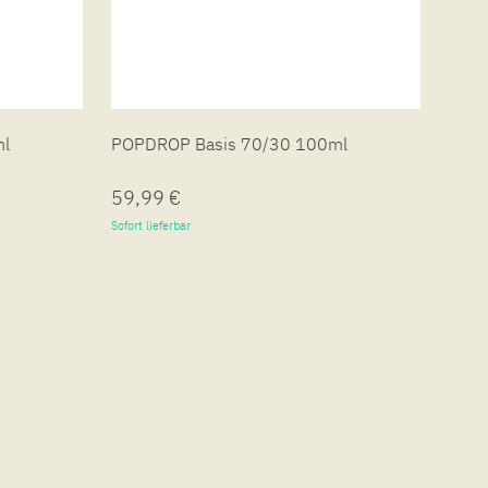
ml
POPDROP Basis 70/30 100ml
POPD
59,99 €
19,
Sofort lieferbar
Sofort 