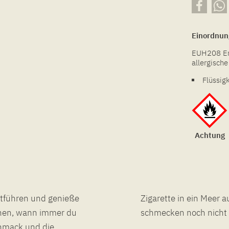
Einordnun
EUH208 Ent
allergisch
Flüssig
Achtung
entführen und genieße
tauchen lässt. So gut
schen, wann immer du
schmecken noch nicht 
hmack und die