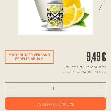
9,49 €
KOSTENLOSER VERSAND
BEREITS AB 49 €
inkl. MwSt.
zzgl. Versandkosten
Inhalt:
10 ml (949,00 € / 1 Liter)
IN DEN
WARENKORB