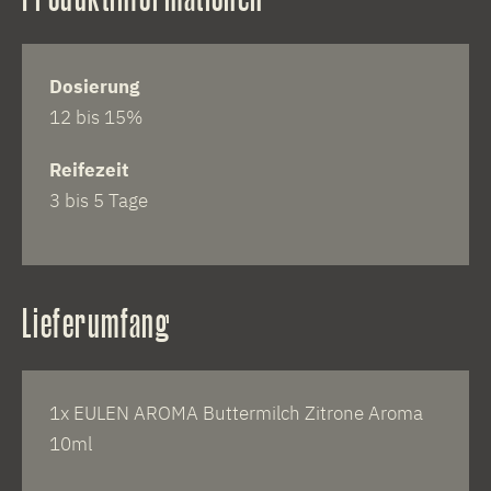
Dosierung
12 bis 15%
Reifezeit
3 bis 5 Tage
Lieferumfang
1x EULEN AROMA Buttermilch Zitrone Aroma
10ml