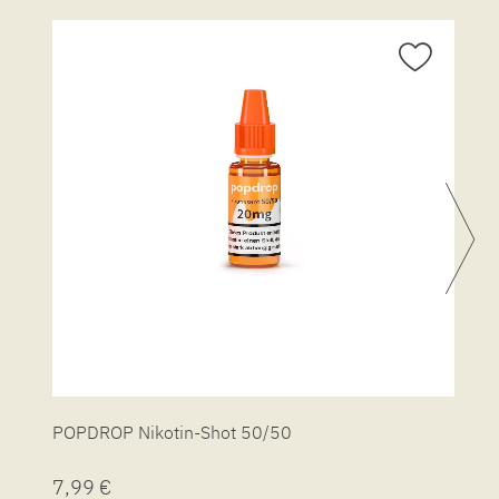
POPDROP Nikotin-Shot 50/50
P
7,99 €
7