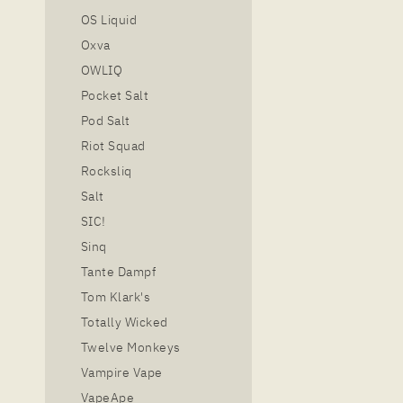
OS Liquid
Oxva
OWLIQ
Pocket Salt
Pod Salt
Riot Squad
Rocksliq
Salt
SIC!
Sinq
Tante Dampf
Tom Klark's
Totally Wicked
Twelve Monkeys
Vampire Vape
VapeApe