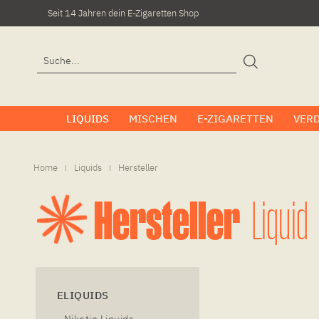
Seit 14 Jahren dein E-Zigaretten Shop
LIQUIDS
MISCHEN
E-ZIGARETTEN
VER
Home
Liquids
Hersteller
|
|
Hersteller
Liquid
ELIQUIDS
Nikotin Liquids