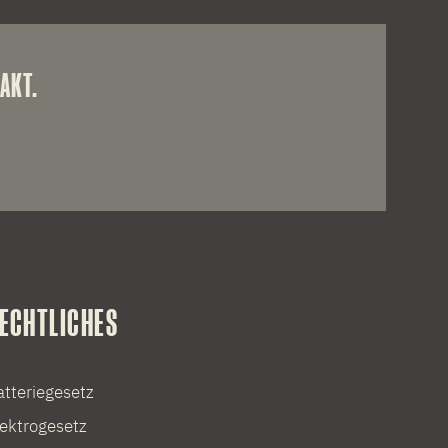
AKT.
ECHTLICHES
atteriegesetz
lektrogesetz