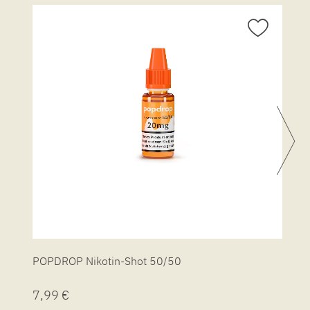
POPDROP Nikotin-Shot 50/50
P
7,99 €
7