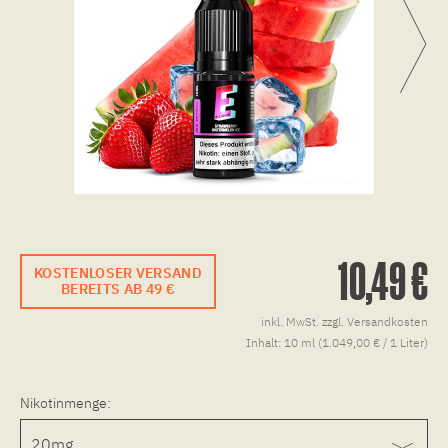
10,49 €
KOSTENLOSER VERSAND
BEREITS AB 49 €
inkl. MwSt.
zzgl. Versandkosten
Inhalt:
10 ml (1.049,00 € / 1 Liter)
Nikotinmenge: