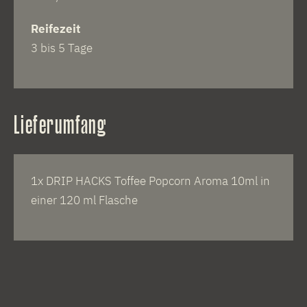
Reifezeit
3 bis 5 Tage
Lieferumfang
1x DRIP HACKS Toffee Popcorn Aroma 10ml in
einer 120 ml Flasche