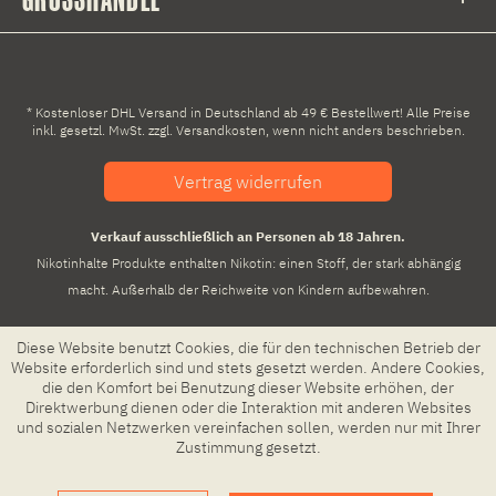
* Kostenloser DHL Versand in Deutschland ab 49 € Bestellwert! Alle Preise
inkl. gesetzl. MwSt. zzgl.
Versandkosten
, wenn nicht anders beschrieben.
Vertrag widerrufen
Verkauf ausschließlich an Personen ab 18 Jahren.
Nikotinhalte Produkte enthalten Nikotin: einen Stoff, der stark abhängig
macht. Außerhalb der Reichweite von Kindern aufbewahren.
Diese Website benutzt Cookies, die für den technischen Betrieb der
Website erforderlich sind und stets gesetzt werden. Andere Cookies,
die den Komfort bei Benutzung dieser Website erhöhen, der
Direktwerbung dienen oder die Interaktion mit anderen Websites
und sozialen Netzwerken vereinfachen sollen, werden nur mit Ihrer
Zustimmung gesetzt.