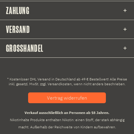
ZAHLUNG
VERSAND
GROSSHANDEL
* Kostenloser DHL Versand in Deutschland ab 49 € Bestellwert! Alle Preise
inkl. gesetzl. MwSt. zzgl.
Versandkosten
, wenn nicht anders beschrieben.
Vertrag widerrufen
Verkauf ausschließlich an Personen ab 18 Jahren.
Nikotinhalte Produkte enthalten Nikotin: einen Stoff, der stark abhängig
macht. Außerhalb der Reichweite von Kindern aufbewahren.