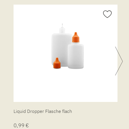
Liquid Dropper Flasche flach
P
0,99 €
7