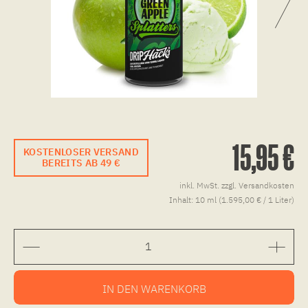
15,95 €
KOSTENLOSER VERSAND
BEREITS AB 49 €
inkl. MwSt.
zzgl. Versandkosten
Inhalt:
10 ml (1.595,00 € / 1 Liter)
IN DEN
WARENKORB