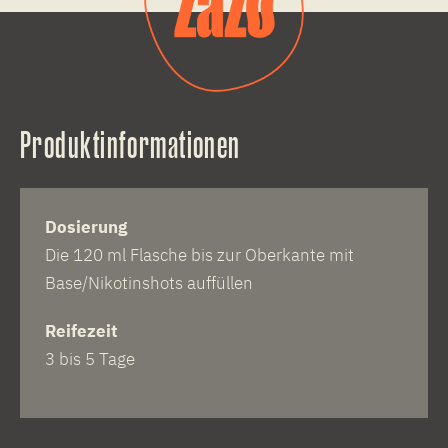
Produktinformationen
Dosierung
Die 120 ml Flasche bis zur Oberkante mit
Base/Nikotinshots auffüllen
Reifezeit
3 bis 5 Tage