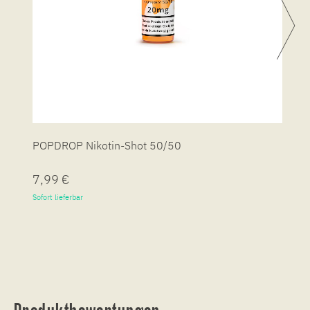
POPDROP Nikotin-Shot 50/50
P
7,99 €
7
Sofort lieferbar
So