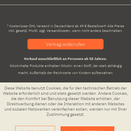
* Kostenloser DHL Versand in Deutschland ab 49 € Bestellwert! Alle Preise
inkl. gesetzl. MwSt. zzgl.
Versandkosten
, wenn nicht anders beschrieben.
Vertrag widerrufen
Verkauf ausschließlich an Personen ab 18 Jahren.
Nikotinhalte Produkte enthalten Nikotin: einen Stoff, der stark abhängig
macht. Außerhalb der Reichweite von Kindern aufbewahren.
Diese Website benutzt Cookies, die für den technischen Betrieb der
Website erforderlich sind und stets gesetzt werden. Andere Cookies,
die den Komfort bei Benutzung dieser Website erhöhen, der
Direktwerbung dienen oder die Interaktion mit anderen Websites
und sozialen Netzwerken vereinfachen sollen, werden nur mit Ihrer
Zustimmung gesetzt.