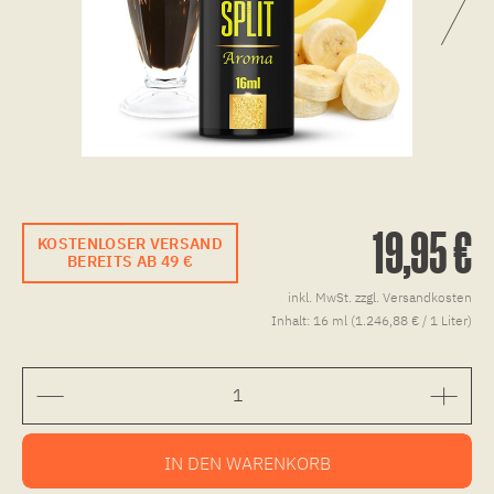
19,95 €
KOSTENLOSER VERSAND
BEREITS AB 49 €
inkl. MwSt.
zzgl. Versandkosten
Inhalt:
16 ml (1.246,88 € / 1 Liter)
IN DEN
WARENKORB