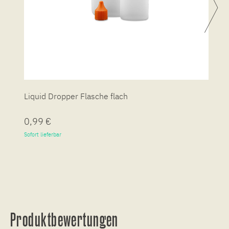
Liquid Dropper Flasche flach
P
0,99 €
7
Sofort lieferbar
So
Produktbewertungen