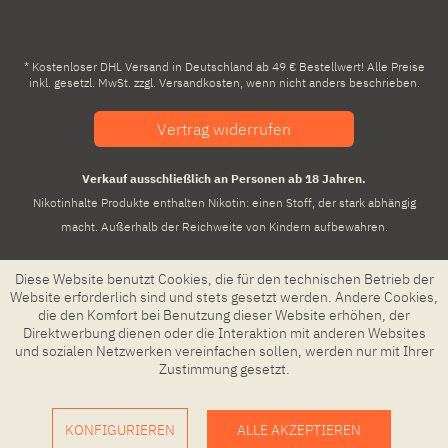
* Kostenloser DHL Versand in Deutschland ab 49 € Bestellwert! Alle Preise
inkl. gesetzl. MwSt. zzgl.
Versandkosten
, wenn nicht anders beschrieben.
Vertrag widerrufen
Verkauf ausschließlich an Personen ab 18 Jahren.
Nikotinhalte Produkte enthalten Nikotin: einen Stoff, der stark abhängig
macht. Außerhalb der Reichweite von Kindern aufbewahren.
Diese Website benutzt Cookies, die für den technischen Betrieb der
Website erforderlich sind und stets gesetzt werden. Andere Cookies,
die den Komfort bei Benutzung dieser Website erhöhen, der
Direktwerbung dienen oder die Interaktion mit anderen Websites
und sozialen Netzwerken vereinfachen sollen, werden nur mit Ihrer
Zustimmung gesetzt.
KONFIGURIEREN
ALLE AKZEPTIEREN